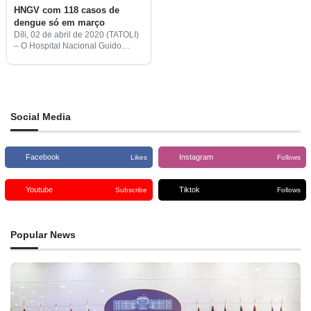
HNGV com 118 casos de
dengue só em março
Díli, 02 de abril de 2020 (TATOLI)
– O Hospital Nacional Guido
Valadares (HNGV) registou, só
durante o mês de março, 118
casos de dengue, 87 dos quais
de
Social Media
Facebook
Instagram
Likes
Follows
Youtube
Tiktok
Subscribe
Follows
Popular News