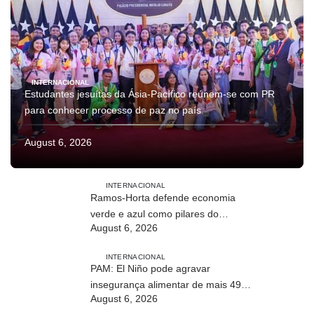
INTERNACIONAL
Estudantes jesuítas da Ásia-Pacífico reúnem-se com PR
para conhecer processo de paz no país
August 6, 2026
INTERNACIONAL
Ramos-Horta defende economia
verde e azul como pilares do
August 6, 2026
desenvolvimento sustentável de
Timor-Leste
INTERNACIONAL
PAM: El Niño pode agravar
insegurança alimentar de mais 49
August 6, 2026
milhões de pessoas até 2027