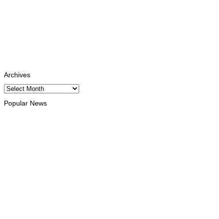
Facebook
Likes
Instagram
Follows
Youtube
Subscribe
Tiktok
Follows
Archives
Archives
Popular News