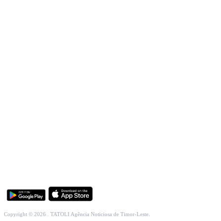
INCLUSÃO SOCIAL
SOCIEDADE CIVIL
INTERNACIONAL
ECONOMIA
EDUCAÇÃO
SAÚDE
MULTIMÉDIA
DESPORTO
Copyright © 2026 . TATOLI Agência Noticiosa de Timor-Leste.