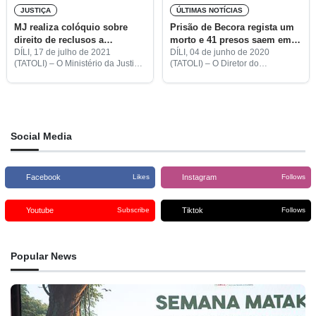
JUSTIÇA
ÚLTIMAS NOTÍCIAS
MJ realiza colóquio sobre
Prisão de Becora regista um
direito de reclusos a
morto e 41 presos saem em
liberdade condicional
liberdade condicional
DÍLI, 17 de julho de 2021
DÍLI, 04 de junho de 2020
(TATOLI) – O Ministério da Justiça
(TATOLI) – O Diretor do
(MJ) e o Ministério dos Negócios
Estabelecimento Prisional de
Estrangeiros e Cooperação
Becora, João Domingos, disse
(MNEC), em parceria com a
que esta cadeia registou entre
embaixada da Indonésia
janeiro e maio deste ano a
Social Media
Facebook
Instagram
Likes
Follows
Youtube
Tiktok
Subscribe
Follows
Popular News