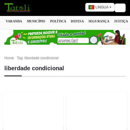
LINGUA
Togg
VARANDA
MUNICÍPIO
POLÍTICA
DEFESA
SEGURANÇA
JUSTIÇA
Home
Tag: liberdade condicional
liberdade condicional