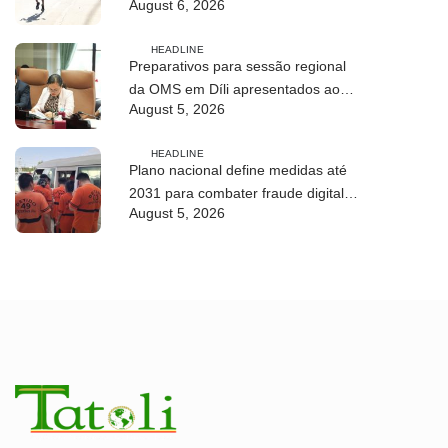
August 6, 2026
Maratona Internacional de 2026
HEADLINE
Preparativos para sessão regional
da OMS em Díli apresentados ao
August 5, 2026
Conselho de Ministros
HEADLINE
Plano nacional define medidas até
2031 para combater fraude digital e
August 5, 2026
tráfico de pessoas