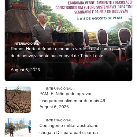
INTERNACIONAL
Ramos-Horta defende economia verde e azul como pilares
do desenvolvimento sustentável de Timor-Leste
August 6, 2026
INTERNACIONAL
PAM: El Niño pode agravar
insegurança alimentar de mais 49
August 6, 2026
milhões de pessoas até 2027
INTERNACIONAL
Contingente militar australiano
chega a Díli para participar na