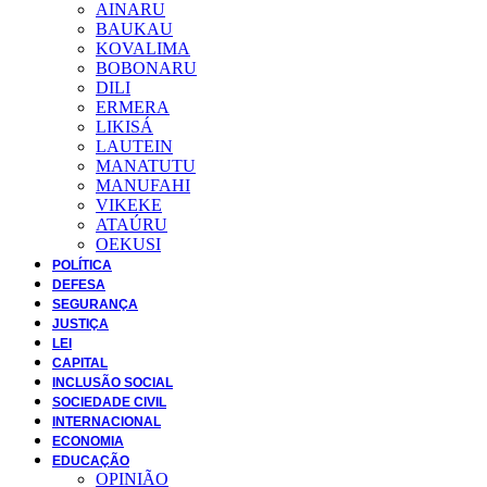
AINARU
BAUKAU
KOVALIMA
BOBONARU
DILI
ERMERA
LIKISÁ
LAUTEIN
MANATUTU
MANUFAHI
VIKEKE
ATAÚRU
OEKUSI
POLÍTICA
DEFESA
SEGURANÇA
JUSTIÇA
LEI
CAPITAL
INCLUSÃO SOCIAL
SOCIEDADE CIVIL
INTERNACIONAL
ECONOMIA
EDUCAÇÃO
OPINIÃO