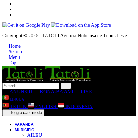
Copyright © 2026 . TATOLI Agência Noticiosa de Timor-Leste.
Home
Search
Menu
Top
ANUNSIU
KONA-BA AMI
LIVE
LINGUA
TETUN
ENGLISH
INDONESIA
Toggle dark mode
VARANDA
MUNICÍPIO
AILEU