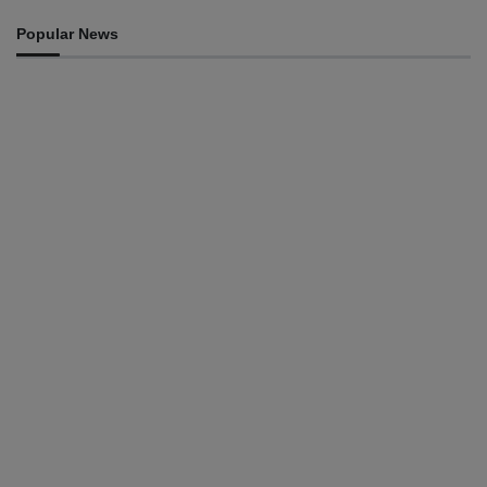
Popular News
INTERNACIONAL
Atletas timorenses e chineses dominam a Maratona
Internacional de Díli
August 8, 2026
DESPORTO