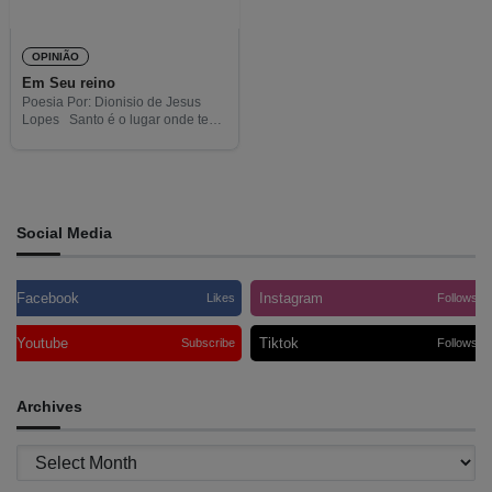
OPINIÃO
Em Seu reino
Poesia Por: Dionisio de Jesus
Lopes Santo é o lugar onde te
escondeste, Quando a
persistência do Teu nobre
coração permaneceu. Tu
salvaste-te do Tirano, Das suas
Social Media
Facebook
Instagram
Likes
Follows
Youtube
Tiktok
Subscribe
Follows
Archives
Archives