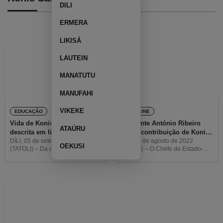
DILI
ERMERA
LIKISÁ
LAUTEIN
MANATUTU
MANUFAHI
VIKEKE
EDUCAÇÃO
HEADLINE
Vida de Konis Santana
Almirante António Ribeiro
ATAÚRU
descrita em livro
elogia contribuição de Konis
Santana para a
DÍLI, 05 de setembro de 2024
DÍLI, 25 de agosto de 2022
OEKUSI
(TATOLI) – Da autoria do
(TATOLI) – O Chefe do Estado-
independência do país
Primeiro-Ministro, Xanana
Maior das Forças Armadas de
Gusmão, e de Kirsty Sword
Portugal, Almirante António Silva
Gusmão, foi hoje lançado o livro
Ribeiro, elogiou o contributo de
Ili Matar, que espelha parte
Nino Konis Santana na