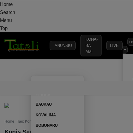
Home
Search
Menu
Top
KONA-
L
ANUNSIU
BA
LIVE
AMI
VARANDA
MUNICÍPIO
POLÍTICA
DEFESA
SEGURANÇA
AILEU
VARANDA
MUNICÍPIO
POLÍTICA
DEFESA
SEGURAN
AINARU
BAUKAU
KOVALIMA
Home
Tag: Konis Santana
BOBONARU
Konis Santana