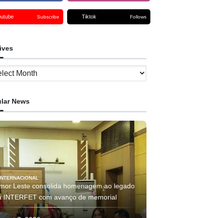
outube
Tiktok
Subscribe
Follows
ives
ves
lar News
INTERNACIONAL
imor Leste consolida homenagem ao legado
a INTERFET com avanço de memorial