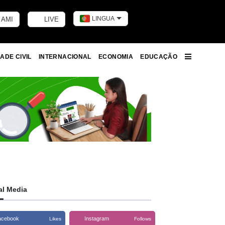
LINGUA
 AMI
LIVE
Toggle dark m
ADE CIVIL
INTERNACIONAL
ECONOMIA
EDUCAÇÃO
More
al Media
acebook
Instagram
Likes
Follows