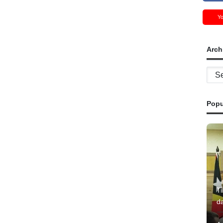
Y
Arch
Archi
Popu
T
d