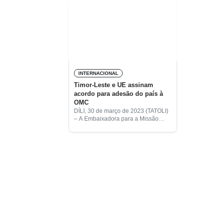
INTERNACIONAL
Timor-Leste e UE assinam
acordo para adesão do país à
OMC
DÍLI, 30 de março de 2023 (TATOLI)
– A Embaixadora para a Missão
Permanente junto do Gabinete das
Nações Unidas e outras
Organizações Internacionais em
Genebra, Lurdes Bessa, e