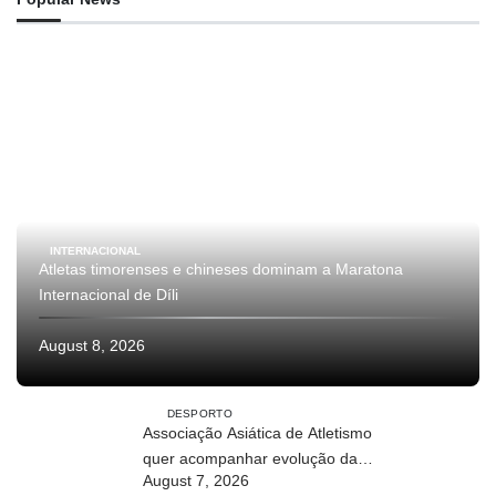
INTERNACIONAL
Atletas timorenses e chineses dominam a Maratona
Internacional de Díli
August 8, 2026
DESPORTO
Associação Asiática de Atletismo
quer acompanhar evolução da
August 7, 2026
modalidade em Timor Leste