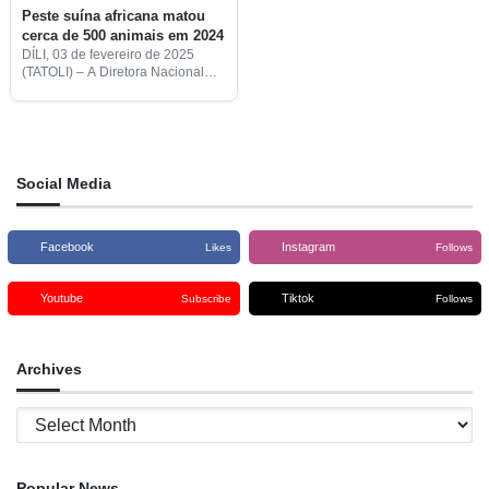
Peste suína africana matou
cerca de 500 animais em 2024
DÍLI, 03 de fevereiro de 2025
(TATOLI) – A Diretora Nacional
Veterinária do Ministério da
Agricultura, Pecuária, Pescas e
Florestas (MAPPF), Joanita Jong,
afirmou que a peste suína
africana
Social Media
Facebook
Instagram
Likes
Follows
Youtube
Tiktok
Subscribe
Follows
Archives
Archives
Popular News