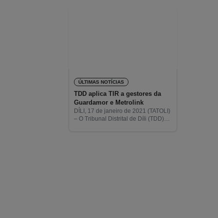
ÚLTIMAS NOTÍCIAS
TDD aplica TIR a gestores da
Guardamor e Metrolink
DÍLI, 17 de janeiro de 2021 (TATOLI)
– O Tribunal Distrital de Díli (TDD)
decretou a medida de coação de
Termo de Identidade e Residência
(TIR) aos dois gestores