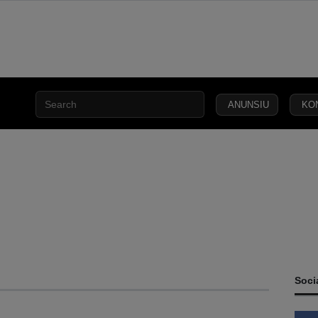
ANUNSIU
KO
INCLUSÃO
ESA
SEGURANÇA
JUSTIÇA
LEI
CAPITAL
SOCIAL
C
Soci