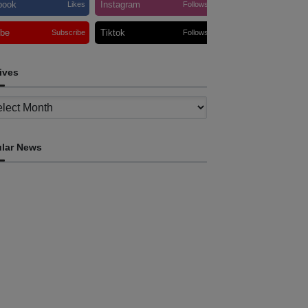
book
Instagram
Likes
Follows
ube
Tiktok
Subscribe
Follows
ives
ves
lar News
INTERNACIONAL
imor Leste consolida homenagem ao legado
a INTERFET com avanço de memorial