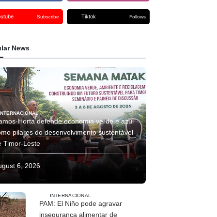
outube
Tiktok
Subscribe
Follows
lar News
INTERNACIONAL
amos-Horta defende economia verde e azul
omo pilares do desenvolvimento sustentável
e Timor-Leste
ugust 6, 2026
INTERNACIONAL
PAM: El Niño pode agravar
insegurança alimentar de