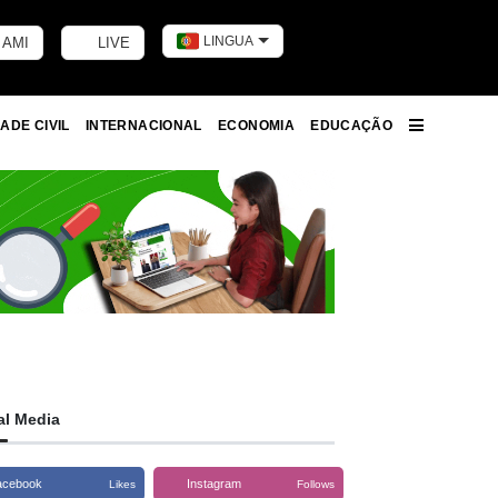
LINGUA
 AMI
LIVE
Toggle dark m
ADE CIVIL
INTERNACIONAL
ECONOMIA
EDUCAÇÃO
More
al Media
acebook
Instagram
Likes
Follows