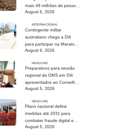
mais 49 milhões de pessoas
August 6, 2026
até 2027
INTERNACIONAL
Contingente militar
australiano chega a Díli
para participar na Maratona
August 6, 2026
Internacional de 2026
HEADLINE
Preparativos para sessão
regional da OMS em Díli
apresentados ao Conselho
August 5, 2026
de Ministros
HEADLINE
Plano nacional define
medidas até 2031 para
combater fraude digital e
August 5, 2026
tráfico de pessoas