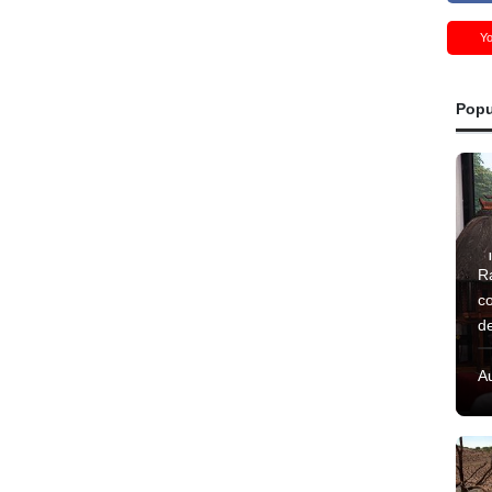
Y
Popu
R
c
d
A