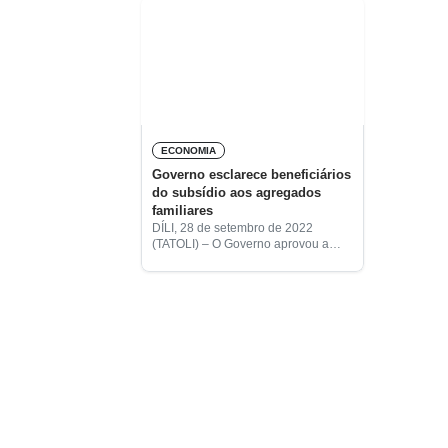
ECONOMIA
Governo esclarece beneficiários
do subsídio aos agregados
familiares
DÍLI, 28 de setembro de 2022
(TATOLI) – O Governo aprovou a
primeira alteração ao subsídio de
fim do ano aos agregados
familiares. A alteração justifica-se
pela confusão criada