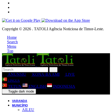
Copyright © 2026 . TATOLI Agência Noticiosa de Timor-Leste.
Home
Search
Menu
Top
ANUNSIU
KONA-BA AMI
LIVE
LINGUA
TETUN
ENGLISH
INDONESIA
Toggle dark mode
VARANDA
MUNICÍPIO
AILEU