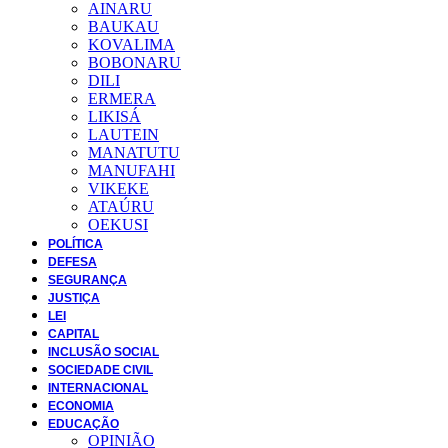
AINARU
BAUKAU
KOVALIMA
BOBONARU
DILI
ERMERA
LIKISÁ
LAUTEIN
MANATUTU
MANUFAHI
VIKEKE
ATAÚRU
OEKUSI
POLÍTICA
DEFESA
SEGURANÇA
JUSTIÇA
LEI
CAPITAL
INCLUSÃO SOCIAL
SOCIEDADE CIVIL
INTERNACIONAL
ECONOMIA
EDUCAÇÃO
OPINIÃO