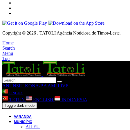
Copyright © 2026 . TATOLI Agência Noticiosa de Timor-Leste.
Home
Search
Menu
Top
ANUNSIU
KONA-BA AMI
LIVE
LINGUA
TETUN
ENGLISH
INDONESIA
Toggle dark mode
VARANDA
MUNICÍPIO
AILEU