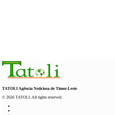
August 7, 2026
INTERNACIONAL
Fundo Petrolífero cresce 120 milhões de dólares no segundo t
August 7, 2026
EDUCAÇÃO
Alunos de quatro a 14 anos vão beneficiar do programa Kid’s At
August 7, 2026
TATOLI Agência Noticiosa de Timor-Leste
© 2026 TATOLI. All rights reserved.