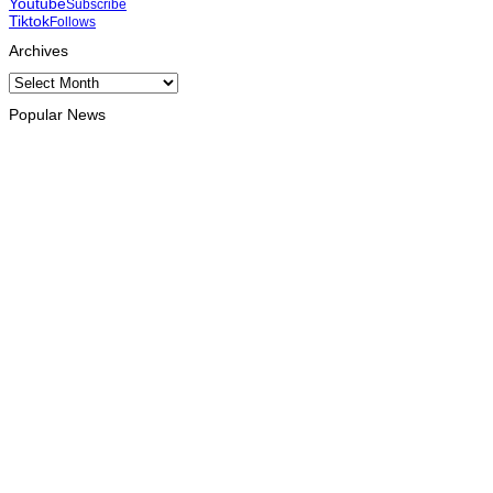
Youtube
Subscribe
Tiktok
Follows
Archives
Archives
Popular News
INTERNACIONAL
Timor Leste consolida homenagem ao legado da INTERFET c
August 7, 2026
INTERNACIONAL
Timor-Leste vai acolher 25.º Fórum Asiático de Liturgia em se
August 7, 2026
INTERNACIONAL
Arte e música aproximam Timor Leste e Indonésia no Garuda 