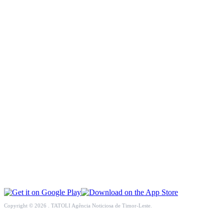
INCLUSÃO SOCIAL
SOCIEDADE CIVIL
INTERNACIONAL
ECONOMIA
EDUCAÇÃO
SAÚDE
MULTIMÉDIA
DESPORTO
Copyright © 2026 . TATOLI Agência Noticiosa de Timor-Leste.