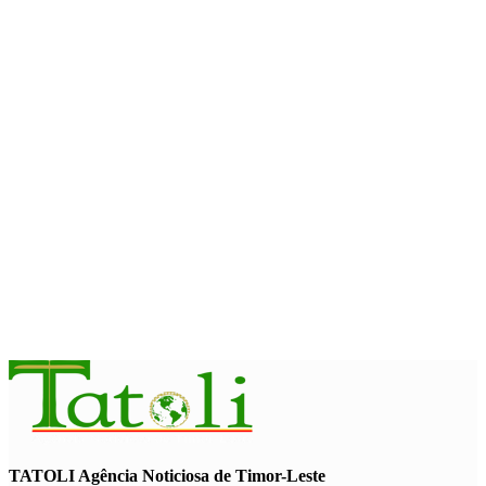
August 6, 2026
INTERNACIONAL
Ramos-Horta defende economia
verde e azul como pilares do
desenvolvimento sustentável de
Timor-Leste
August 6, 2026
INTERNACIONAL
PAM: El Niño pode agravar
insegurança alimentar de mais 49
milhões de pessoas até 2027
August 6, 2026
TATOLI Agência Noticiosa de Timor-Leste