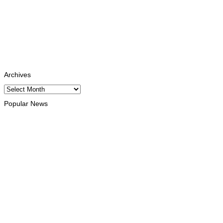
Facebook
Likes
Instagram
Follows
Youtube
Subscribe
Tiktok
Follows
Archives
Archives
Popular News
INTERNACIONAL
Timor Leste consolida homenagem ao legado da INTERFET
com avanço de memorial
August 7, 2026
INTERNACIONAL
Timor-Leste vai acolher 25.º Fórum