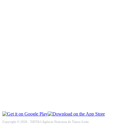
INCLUSÃO SOCIAL
SOCIEDADE CIVIL
INTERNACIONAL
ECONOMIA
EDUCAÇÃO
SAÚDE
MULTIMÉDIA
DESPORTO
Copyright © 2026 . TATOLI Agência Noticiosa de Timor-Leste.