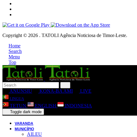
Copyright © 2026 . TATOLI Agência Noticiosa de Timor-Leste.
Home
Search
Menu
Top
ANUNSIU
KONA-BA AMI
LIVE
LINGUA
TETUN
ENGLISH
INDONESIA
Toggle dark mode
VARANDA
MUNICÍPIO
AILEU