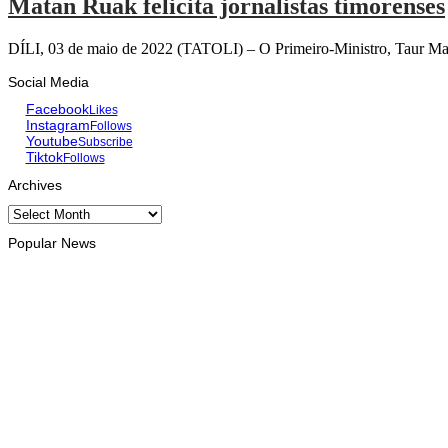
Matan Ruak felicita jornalistas timorenses
DÍLI, 03 de maio de 2022 (TATOLI) – O Primeiro-Ministro, Taur Mata
Social Media
Facebook
Likes
Instagram
Follows
Youtube
Subscribe
Tiktok
Follows
Archives
Archives
Popular News
INTERNACIONAL
Atletas timorenses e chineses dominam a Maratona Internaciona
August 8, 2026
DESPORTO