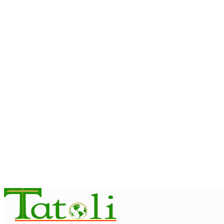
Associação Asiática de Atletismo quer acompanhar evolução 
August 7, 2026
INTERNACIONAL
Timor Leste consolida homenagem ao legado da INTERFET c
August 7, 2026
INTERNACIONAL
Timor-Leste vai acolher 25.º Fórum Asiático de Liturgia em se
August 7, 2026
INTERNACIONAL
Arte e música aproximam Timor Leste e Indonésia no Garuda 
August 7, 2026