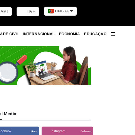
LINGUA
 AMI
LIVE
Toggle dark m
ADE CIVIL
INTERNACIONAL
ECONOMIA
EDUCAÇÃO
More
al Media
acebook
Instagram
Likes
Follows