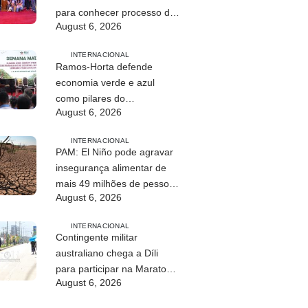
para conhecer processo de
August 6, 2026
paz no país
INTERNACIONAL
Ramos-Horta defende
economia verde e azul
como pilares do
August 6, 2026
desenvolvimento
sustentável de Timor-Leste
INTERNACIONAL
PAM: El Niño pode agravar
insegurança alimentar de
mais 49 milhões de pessoas
August 6, 2026
até 2027
INTERNACIONAL
Contingente militar
australiano chega a Díli
para participar na Maratona
August 6, 2026
Internacional de 2026