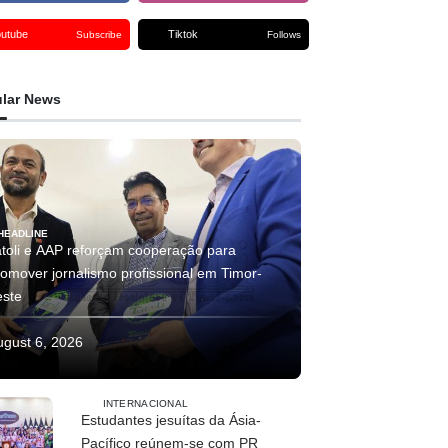
outube
Tiktok
Subscribe
Follows
lar News
HEADLINE
atoli e AAP reforçam cooperação para
romover jornalismo profissional em Timor-
este
ugust 6, 2026
INTERNACIONAL
Estudantes jesuítas da Ásia-
Pacífico reúnem-se com PR