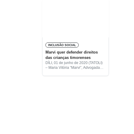
INCLUSÃO SOCIAL
Marvi quer defender direitos
das crianças timorenses
DÍLI, 01 de junho de 2020 (TATOLI)
– Maria Vitória “Marvi”, Advogada
das Crianças em Timor-Leste, quer
defender os direitos das crianças
timorenses e combater a
discriminação.