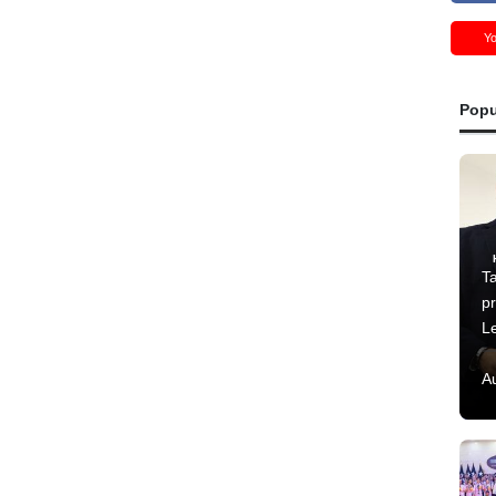
Y
Popu
T
p
L
A