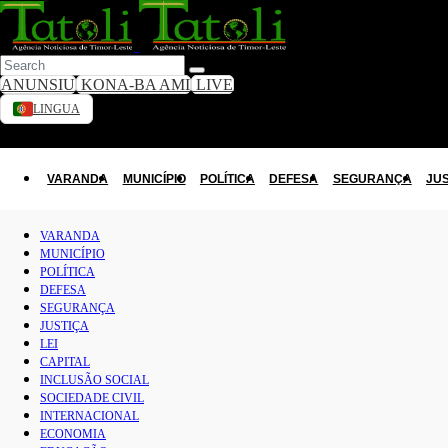
ANUNSIU
KONA-BA AMI
LIVE
LINGUA
VARANDA
Toggle dark mode
MUNICÍPIO
VARANDA
MUNICÍPIO
POLÍTICA
DEFESA
SEGURANÇA
JU
POLÍTICA
VARANDA
MUNICÍPIO
DEFESA
POLÍTICA
DEFESA
SEGURANÇA
SEGURANÇA
JUSTIÇA
JUSTIÇA
LEI
CAPITAL
INCLUSÃO SOCIAL
LEI
SOCIEDADE CIVIL
INTERNACIONAL
CAPITAL
ECONOMIA