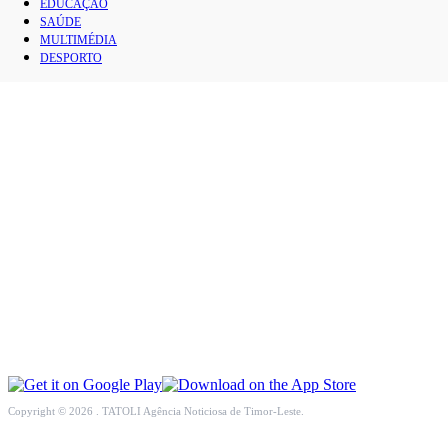
EDUCAÇÃO
INCLUSÃO SOCIAL
SAÚDE
MULTIMÉDIA
DESPORTO
SOCIEDADE CIVIL
INTERNACIONAL
ECONOMIA
EDUCAÇÃO
SAÚDE
MULTIMÉDIA
DESPORTO
Copyright © 2026 . TATOLI Agência Noticiosa de Timor-Leste.