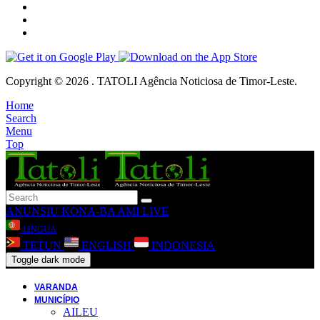
Copyright © 2026 . TATOLI Agência Noticiosa de Timor-Leste.
Home
Search
Menu
Top
ANUNSIU
KONA-BA AMI
LIVE
LINGUA
TETUN
ENGLISH
INDONESIA
Toggle dark mode
VARANDA
MUNICÍPIO
AILEU