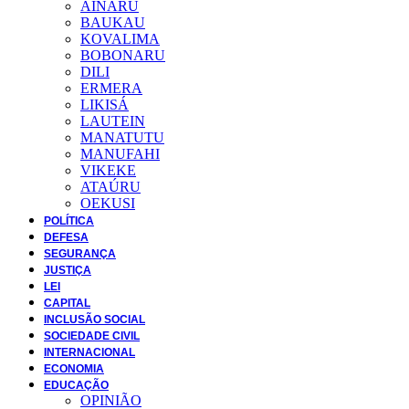
AINARU
BAUKAU
KOVALIMA
BOBONARU
DILI
ERMERA
LIKISÁ
LAUTEIN
MANATUTU
MANUFAHI
VIKEKE
ATAÚRU
OEKUSI
POLÍTICA
DEFESA
SEGURANÇA
JUSTIÇA
LEI
CAPITAL
INCLUSÃO SOCIAL
SOCIEDADE CIVIL
INTERNACIONAL
ECONOMIA
EDUCAÇÃO
OPINIÃO