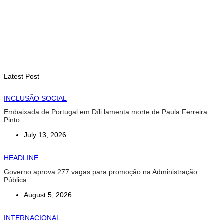
August 8, 2026
DESPORTO
Associação Asiática de Atletismo quer acompanhar evolução
da modalidade em Timor Leste
August 7, 2026
Latest Post
INCLUSÃO SOCIAL
Embaixada de Portugal em Díli lamenta morte de Paula Ferreira
Pinto
July 13, 2026
HEADLINE
Governo aprova 277 vagas para promoção na Administração
Pública
August 5, 2026
INTERNACIONAL