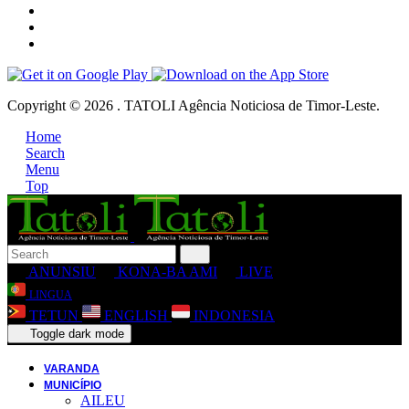
Copyright © 2026 . TATOLI Agência Noticiosa de Timor-Leste.
Home
Search
Menu
Top
ANUNSIU
KONA-BA AMI
LIVE
LINGUA
TETUN
ENGLISH
INDONESIA
Toggle dark mode
VARANDA
MUNICÍPIO
AILEU