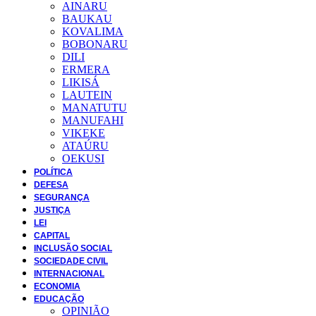
AINARU
BAUKAU
KOVALIMA
BOBONARU
DILI
ERMERA
LIKISÁ
LAUTEIN
MANATUTU
MANUFAHI
VIKEKE
ATAÚRU
OEKUSI
POLÍTICA
DEFESA
SEGURANÇA
JUSTIÇA
LEI
CAPITAL
INCLUSÃO SOCIAL
SOCIEDADE CIVIL
INTERNACIONAL
ECONOMIA
EDUCAÇÃO
OPINIÃO