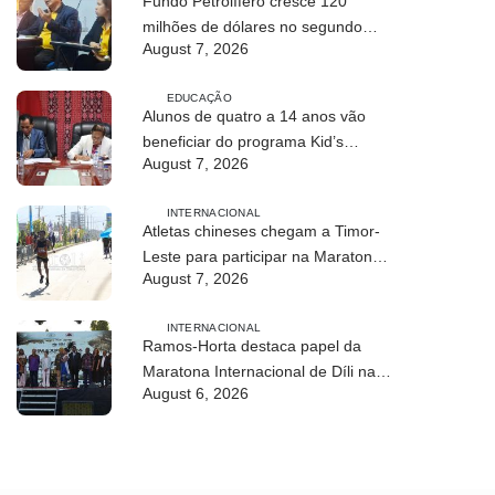
Fundo Petrolífero cresce 120
milhões de dólares no segundo
August 7, 2026
trimestre
EDUCAÇÃO
Alunos de quatro a 14 anos vão
beneficiar do programa Kid’s
August 7, 2026
Athletics
INTERNACIONAL
Atletas chineses chegam a Timor-
Leste para participar na Maratona
August 7, 2026
Internacional de Díli 2026
INTERNACIONAL
Ramos-Horta destaca papel da
Maratona Internacional de Díli na
August 6, 2026
mobilização da juventude