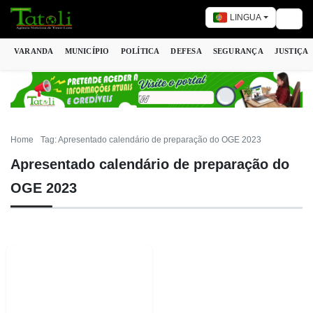
LINGUA
Togg
VARANDA
MUNICÍPIO
POLÍTICA
DEFESA
SEGURANÇA
JUSTIÇA
Home
Tag: Apresentado calendário de preparação do OGE 2023
Apresentado calendário de preparação do
OGE 2023