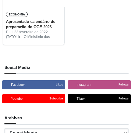
ECONOMIA
Apresentado calendário de
preparação do OGE 2023
DÍLI, 23 fevereiro de 2022
(TATOLI) – O Ministério das
Finanças (MF) apresentou, em
Conselho de Ministros, o
calendário de preparação do
Orçamento Geral do Estado
(OGE) de 2023.
Social Media
Facebook
Instagram
Likes
Follows
Youtube
Tiktok
Subscribe
Follows
Archives
Archives