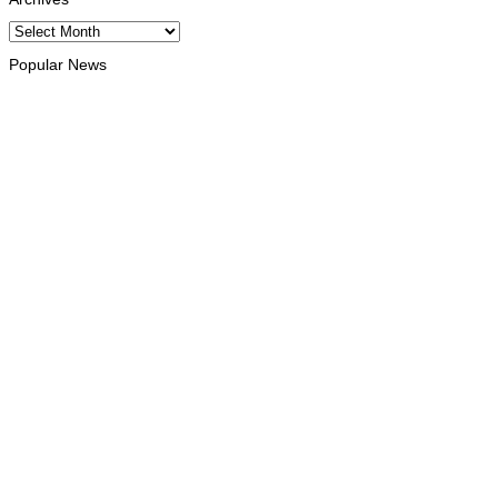
Archives
Popular News
INTERNACIONAL
Atletas timorenses e chineses dominam a Maratona
Internacional de Díli
August 8, 2026
DESPORTO
Associação Asiática de Atletismo quer acompanhar evolução
da modalidade em Timor Leste
August 7, 2026
INTERNACIONAL
Timor Leste consolida homenagem ao legado da INTERFET