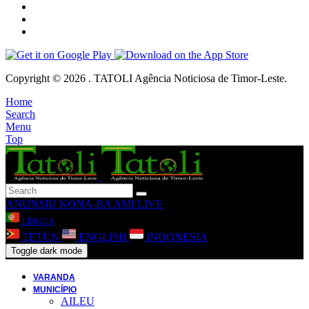
Copyright © 2026 . TATOLI Agência Noticiosa de Timor-Leste.
Home
Search
Menu
Top
ANUNSIU
KONA-BA AMI
LIVE
LINGUA
TETUN
ENGLISH
INDONESIA
Toggle dark mode
VARANDA
MUNICÍPIO
AILEU