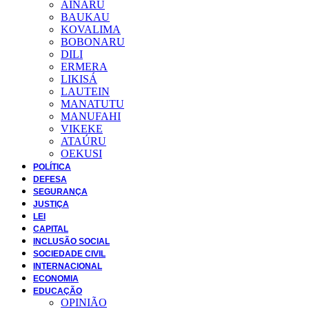
AINARU
BAUKAU
KOVALIMA
BOBONARU
DILI
ERMERA
LIKISÁ
LAUTEIN
MANATUTU
MANUFAHI
VIKEKE
ATAÚRU
OEKUSI
POLÍTICA
DEFESA
SEGURANÇA
JUSTIÇA
LEI
CAPITAL
INCLUSÃO SOCIAL
SOCIEDADE CIVIL
INTERNACIONAL
ECONOMIA
EDUCAÇÃO
OPINIÃO