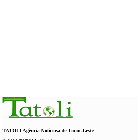
com avanço de memorial
August 7, 2026
INTERNACIONAL
Timor-Leste vai acolher 25.º Fórum Asiático de Liturgia em
setembro
August 7, 2026
INTERNACIONAL
Arte e música aproximam Timor Leste e Indonésia no Garuda
Sakti Crossborder Fest 2026
August 7, 2026
TATOLI Agência Noticiosa de Timor-Leste