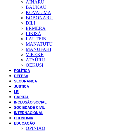
AINARU
BAUKAU
KOVALIMA
BOBONARU
DILI
ERMERA
LIKISÁ
LAUTEIN
MANATUTU
MANUFAHI
VIKEKE
ATAÚRU
OEKUSI
POLÍTICA
DEFESA
SEGURANÇA
JUSTIÇA
LEI
CAPITAL
INCLUSÃO SOCIAL
SOCIEDADE CIVIL
INTERNACIONAL
ECONOMIA
EDUCAÇÃO
OPINIÃO