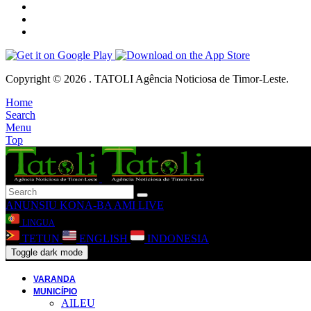
Copyright © 2026 . TATOLI Agência Noticiosa de Timor-Leste.
Home
Search
Menu
Top
ANUNSIU
KONA-BA AMI
LIVE
LINGUA
TETUN
ENGLISH
INDONESIA
Toggle dark mode
VARANDA
MUNICÍPIO
AILEU