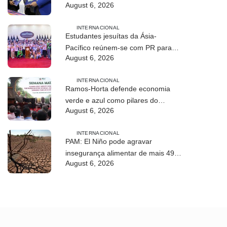
August 6, 2026
profissional em Timor-Leste
INTERNACIONAL
Estudantes jesuítas da Ásia-
Pacífico reúnem-se com PR para
August 6, 2026
conhecer processo de paz no país
INTERNACIONAL
Ramos-Horta defende economia
verde e azul como pilares do
August 6, 2026
desenvolvimento sustentável de
Timor-Leste
INTERNACIONAL
PAM: El Niño pode agravar
insegurança alimentar de mais 49
August 6, 2026
milhões de pessoas até 2027