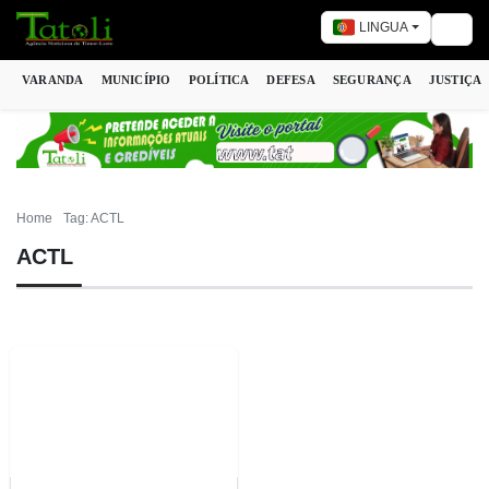
LINGUA
Togg
VARANDA
MUNICÍPIO
POLÍTICA
DEFESA
SEGURANÇA
JUSTIÇA
Home
Tag: ACTL
ACTL