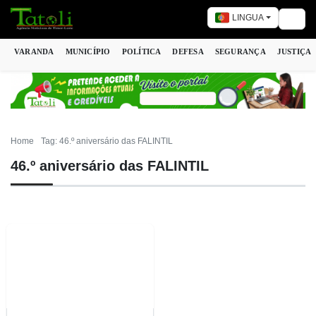
LINGUA
Togg
VARANDA
MUNICÍPIO
POLÍTICA
DEFESA
SEGURANÇA
JUSTIÇA
Home
Tag: 46.º aniversário das FALINTIL
46.º aniversário das FALINTIL