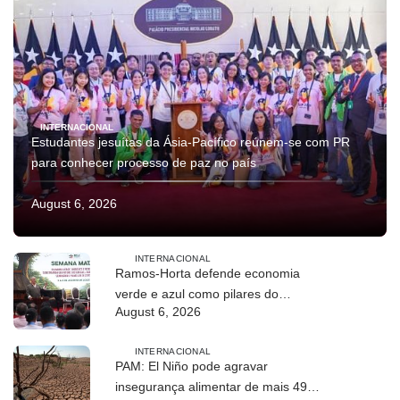
INTERNACIONAL
Estudantes jesuítas da Ásia-Pacífico reúnem-se com PR
para conhecer processo de paz no país
August 6, 2026
INTERNACIONAL
Ramos-Horta defende economia
verde e azul como pilares do
August 6, 2026
desenvolvimento sustentável de
Timor-Leste
INTERNACIONAL
PAM: El Niño pode agravar
insegurança alimentar de mais 49