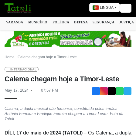
LINGUA
Togg
VARANDA
MUNICÍPIO
POLÍTICA
DEFESA
SEGURANÇA
JUSTIÇA
Home
Calema chegam hoje a Timor-Leste
INTERNACIONAL
Calema chegam hoje a Timor-Leste
May 17, 2024
07:57 PM
Calema, a dupla musical são-tomense, constituída pelos irmãos
António Ferreira e Fradique Ferreira chegam a Timor-Leste. Foto da
Tatoli
DÍLI, 17 de maio de 2024 (TATOLI)
– Os Calema, a dupla