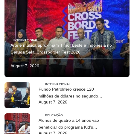
INTERNACIONAL
Arte e música aproximam Timor Leste e Indonésia no
Garuda Sakti Crossborder Fest 2026
August 7, 2026
INTERNACIONAL
Fundo Petrolífero cresce 120
milhões de dólares no segundo
August 7, 2026
trimestre
EDUCAÇÃO
Alunos de quatro a 14 anos vão
beneficiar do programa Kid’s
August 7, 2026