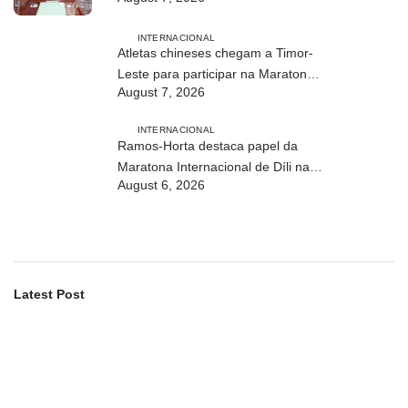
Athletics
INTERNACIONAL
Atletas chineses chegam a Timor-
Leste para participar na Maratona
August 7, 2026
Internacional de Díli 2026
INTERNACIONAL
Ramos-Horta destaca papel da
Maratona Internacional de Díli na
August 6, 2026
mobilização da juventude
Latest Post