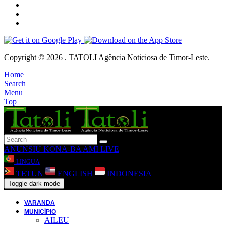
Copyright © 2026 . TATOLI Agência Noticiosa de Timor-Leste.
Home
Search
Menu
Top
ANUNSIU
KONA-BA AMI
LIVE
LINGUA
TETUN
ENGLISH
INDONESIA
Toggle dark mode
VARANDA
MUNICÍPIO
AILEU