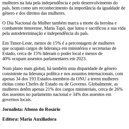
mulheres na luta pela independência e pelo desenvolvimento do
país, bem como um reconhecimento da importância da igualdade de
género e dos direitos das mulheres.
O Dia Nacional da Mulher
também
marca a morte da heroína e
combatente timorense, Maria
Tapó
, que lutou e sacrificou a sua vida
pela autodeterminação e independência do país.
Em Timor-Leste, menos de 15% é a percentagem de mulheres
que ocupam cargos de liderança em ministérios e secretarias de
Estado, cerca de 15
% lideram o poder local e menos de
40% ocupam assentos parlamentares em 2023.
Num plano mais global, há também uma disparidade de género
consistente na liderança política e nos assuntos internacionais, com
apenas 34 dos 193 Estados-membros da ONU a terem mulheres
eleitas como Chefes de Estado ou de Governo. Globalmente, as
mulheres detêm apenas 21% dos cargos ministeriais,
cerca de
26
%
dos assentos no parlamento nacional e 34% dos assentos
em
governos locais.
Jornalista: Afonso do Rosário
Editora: Maria Auxiliadora