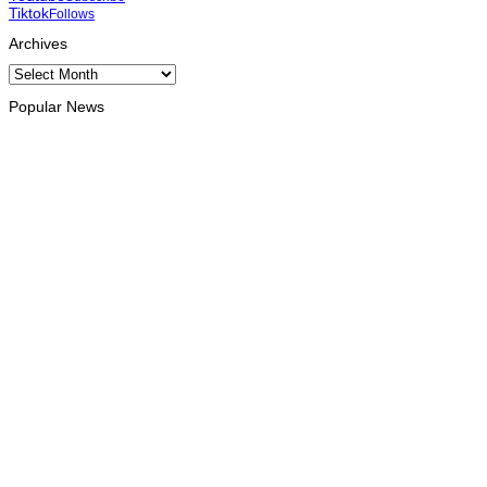
Tiktok
Follows
Archives
Archives
Popular News
INTERNACIONAL
Atletas timorenses e chineses dominam a Maratona
Internacional de Díli
August 8, 2026
DESPORTO
Associação Asiática de Atletismo quer acompanhar evolução
da modalidade em Timor Leste
August 7, 2026
INTERNACIONAL