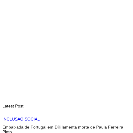
Timor Leste consolida homenagem ao legado da INTERFET
com avanço de memorial
August 7, 2026
INTERNACIONAL
Timor-Leste vai acolher 25.º Fórum Asiático de Liturgia em
setembro
August 7, 2026
INTERNACIONAL
Arte e música aproximam Timor Leste e Indonésia no Garuda
Sakti Crossborder Fest 2026
August 7, 2026
Latest Post
INCLUSÃO SOCIAL
Embaixada de Portugal em Díli lamenta morte de Paula Ferreira
Pinto