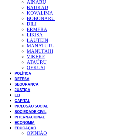
AINARU
BAUKAU
KOVALIMA
BOBONARU
DILI
ERMERA
LIKISÁ
LAUTEIN
MANATUTU
MANUFAHI
VIKEKE
ATAÚRU
OEKUSI
POLÍTICA
DEFESA
SEGURANÇA
JUSTIÇA
LEI
CAPITAL
INCLUSÃO SOCIAL
SOCIEDADE CIVIL
INTERNACIONAL
ECONOMIA
EDUCAÇÃO
OPINIÃO