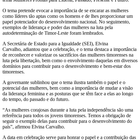
O
tema pretende evocar a importância de se
encarar as mulheres
como líderes tão aptas como os homens e de lhes proporcionar
um
papel potenciador d
o desenvolvimento nacional.
No seguimento,
exemplos de liderança e poder
das mulheres na luta pela
autodeterminação de Timor-Leste foram lembrados.
A Secretária de Estado para a Igualdade (SEI), Elvina
Carvalho, adiantou que
a celebração, e o tema
destaca a importância
de reconhecer e valorizar os sacrifícios das mulheres timorenses na
luta pela libertação, bem como o envolvimento
daquelas
em
diversos
domínios para contribuir para o desenvolvimento e bem-estar dos
timorenses.
A governante sublinhou que o tema ilustra também
o
papel e o
potencial das mulheres, bem como a importância de mudar a visão
da liderança feminina
e as posturas que se têm face a elas
ao longo
do tempo, do passado e do futuro.
“As mulheres corajosas durante a luta pela independência são uma
referência para todos os jovens timorenses. Temos a obrigação de
seguir o
exemplo
delas
para contribuir para o desenvolvimento do
país”, afirmou Elvina Carvalho.
A data
em celebração serve
para honrar o papel e a contribuição das