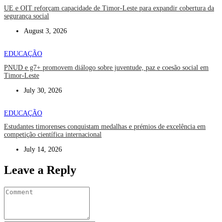
UE e OIT reforçam capacidade de Timor-Leste para expandir cobertura da
segurança social
August 3, 2026
EDUCAÇÃO
PNUD e g7+ promovem diálogo sobre juventude, paz e coesão social em
Timor-Leste
July 30, 2026
EDUCAÇÃO
Estudantes timorenses conquistam medalhas e prémios de excelência em
competição científica internacional
July 14, 2026
Leave a Reply