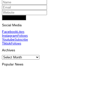
Add Comment
Social Media
Facebook
Likes
Instagram
Follows
Youtube
Subscribe
Tiktok
Follows
Archives
Archives
Popular News
INTERNACIONAL
Arte e música aproximam Timor Leste e Indonésia no Garuda
Sakti Crossborder Fest 2026
August 7, 2026