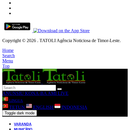
Copyright © 2026 . TATOLI Agência Noticiosa de Timor-Leste.
Home
Search
Menu
Top
ANUNSIU
KONA-BA AMI
LIVE
LINGUA
TETUN
ENGLISH
INDONESIA
Toggle dark mode
VARANDA
MUNICÍPIO