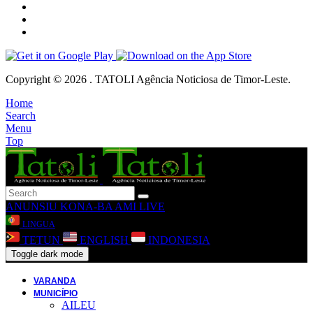
Copyright © 2026 . TATOLI Agência Noticiosa de Timor-Leste.
Home
Search
Menu
Top
ANUNSIU
KONA-BA AMI
LIVE
LINGUA
TETUN
ENGLISH
INDONESIA
Toggle dark mode
VARANDA
MUNICÍPIO
AILEU