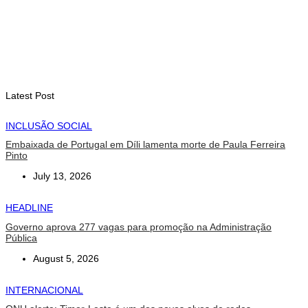
INTERNACIONAL
Arte e música aproximam Timor Leste e Indonésia no Garuda
Sakti Crossborder Fest 2026
August 7, 2026
Latest Post
INCLUSÃO SOCIAL
Embaixada de Portugal em Díli lamenta morte de Paula Ferreira
Pinto
July 13, 2026
HEADLINE
Governo aprova 277 vagas para promoção na Administração
Pública
August 5, 2026
INTERNACIONAL