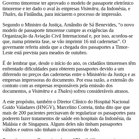
Governo timorense ter aprovado o modelo de passaporte eletrónico
timorense e ter dado o aval às empresas
Visimitra
, da Indonésia, e
Thales
, da Finlândia, para iniciarem o processo de impressão.
Segundo o Ministro da Justiça, Amândio de Sá Benevides, “o novo
modelo de passaporte timorense cumpre as exigências da
Organização da Aviação Civil Internacional e, por isso, acordou-se
que, numa primeira fase, se vão imprimir 16 mil cadernetas”. O
governante referiu ainda que a chegada dos passaportes a Timor-
Leste está prevista para meados de outubro.
É de lembrar que, desde o início do ano, os cidadãos timorenses têm
enfrentado dificuldades para obterem passaportes devido a um
diferendo no preços das cadernetas entre o Ministério da Justiça e as
empresas impressoras do documento. Por essa razão, a extensão do
contrato com as empresas responsáveis pela emissão dos
documentos, a
Visimitra
e a
Thales
) sofreu consideráveis atrasos.
A este propósito, também o Diretor Clínico do Hospital Nacional
Guido Valadares (HNGV), Marcelino Correia, tinha dito que que
mais de 200 pacientes precisavam de regularizar os passaportes para
poderem fazer tratamentos de saúde em hospitais da Indonésia, da
Malásia e de Singapura. Alguns deles não tinham passaportes
válidos e outros não tinham o documento de todo.