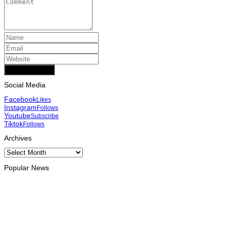
Add Comment
Social Media
Facebook
Likes
Instagram
Follows
Youtube
Subscribe
Tiktok
Follows
Archives
Archives
Popular News
INTERNACIONAL
Atletas timorenses e chineses dominam a Maratona