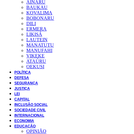
AINARU
BAUKAU
KOVALIMA
BOBONARU
DILI
ERMERA
LIKISÁ
LAUTEIN
MANATUTU
MANUFAHI
VIKEKE
ATAÚRU
OEKUSI
POLÍTICA
DEFESA
SEGURANÇA
JUSTIÇA
LEI
CAPITAL
INCLUSÃO SOCIAL
SOCIEDADE CIVIL
INTERNACIONAL
ECONOMIA
EDUCAÇÃO
OPINIÃO