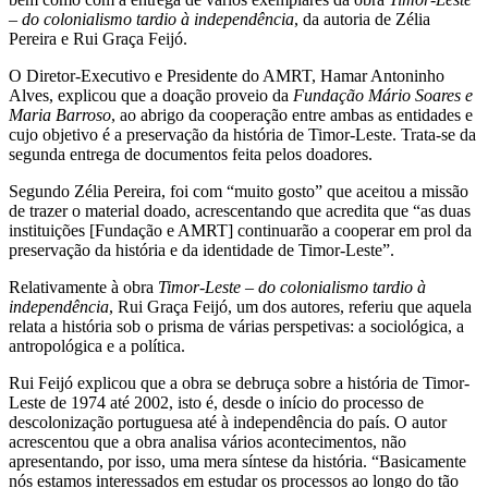
– do colonialismo tardio à independência
, da autoria de Zélia
Pereira e Rui Graça Feijó.
O Diretor-Executivo e Presidente do AMRT, Hamar Antoninho
Alves, explicou que a doação proveio da
Fundação Mário Soares
e
Maria Barroso
, ao abrigo da cooperação entre ambas as entidades e
cujo objetivo é a preservação da história de Timor-Leste. Trata-se da
segunda entrega de documentos feita pelos doadores.
Segundo Zélia Pereira, foi com “muito gosto” que aceitou a missão
de trazer o material doado, acrescentando que acredita que “as duas
instituições [Fundação e AMRT] continuarão a cooperar em prol da
preservação da história e da identidade de Timor-Leste”.
Relativamente à obra
Timor-Leste – do colonialismo tardio à
independência
, Rui Graça Feijó, um dos autores, referiu que aquela
relata a história sob o prisma de várias perspetivas: a sociológica, a
antropológica e a política.
Rui Feijó explicou que a obra se debruça sobre a história de Timor-
Leste de 1974 até 2002, isto é, desde o início do processo de
descolonização portuguesa até à independência do país. O autor
acrescentou que a obra analisa vários acontecimentos, não
apresentando, por isso, uma mera síntese da história. “Basicamente
nós estamos interessados em estudar os processos ao longo do tão