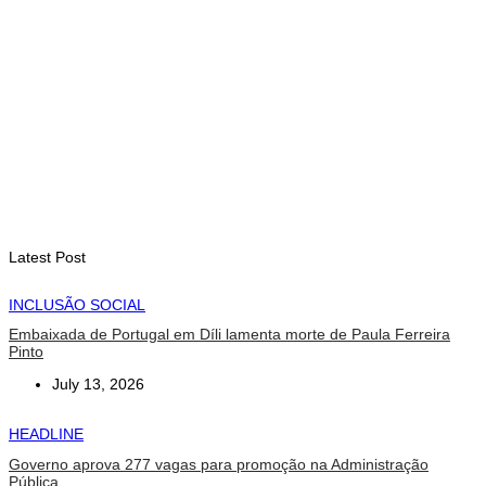
Timor-Leste vai acolher 25.º Fórum Asiático de Liturgia em
setembro
August 7, 2026
INTERNACIONAL
Arte e música aproximam Timor Leste e Indonésia no Garuda
Sakti Crossborder Fest 2026
August 7, 2026
Latest Post
INCLUSÃO SOCIAL
Embaixada de Portugal em Díli lamenta morte de Paula Ferreira
Pinto
July 13, 2026
HEADLINE
Governo aprova 277 vagas para promoção na Administração
Pública