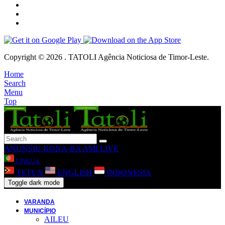
Copyright © 2026 . TATOLI Agência Noticiosa de Timor-Leste.
Home
Search
Menu
Top
ANUNSIU
KONA-BA AMI
LIVE
LINGUA
TETUN
ENGLISH
INDONESIA
Toggle dark mode
VARANDA
MUNICÍPIO
AILEU