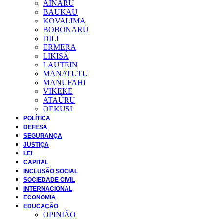
AINARU
BAUKAU
KOVALIMA
BOBONARU
DILI
ERMERA
LIKISÁ
LAUTEIN
MANATUTU
MANUFAHI
VIKEKE
ATAÚRU
OEKUSI
POLÍTICA
DEFESA
SEGURANÇA
JUSTIÇA
LEI
CAPITAL
INCLUSÃO SOCIAL
SOCIEDADE CIVIL
INTERNACIONAL
ECONOMIA
EDUCAÇÃO
OPINIÃO