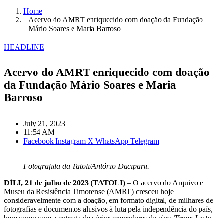
Home
Acervo do AMRT enriquecido com doação da Fundação
Mário Soares e Maria Barroso
HEADLINE
Acervo do AMRT enriquecido com doação
da Fundação Mário Soares e Maria
Barroso
July 21, 2023
11:54 AM
Facebook
Instagram
X
WhatsApp
Telegram
Fotografida da Tatoli/António Daciparu.
DÍLI, 21 de julho de 2023 (TATOLI)
– O acervo do Arquivo e
Museu da Resistência Timorense (AMRT) cresceu hoje
consideravelmente com a doação
,
em formato digital, de milhares de
fotografias e documentos alusivos à luta pela independência do país,
bem como com a entrega de vários exemplares da obra
Timor-Leste