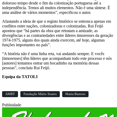
doloroso tempo desde o fim da colonização portuguesa até a
independência. Temos ali muitos elementos. Não é uma síntese. É
uma análise de vários momentos”, especificou o autor.
Afastando a ideia de que o registo histórico se entronca apenas em
conflitos entre nações, colonizadoras e colonizadas, Rui Feijó
apontou que “há partes da obra que retratam a amizade, as
divergências e as contrariedades entre líderes timorenses da geração
1974-1975, alguns dos quais ainda exercem, até hoje, algumas
funções importantes no país”.
“A história não é uma linha reta, vai andando sempre. E vocês
[timorenses] têm líderes que acompanham todo este processo e nós
[autores] tentamos entrar um bocadinho na memória dessas
pessoas”, concluiu Rui Feijó.
Equipa da TATOLI
AMRT
Fundação Mário Soares
Maria Barroso
Publisidade