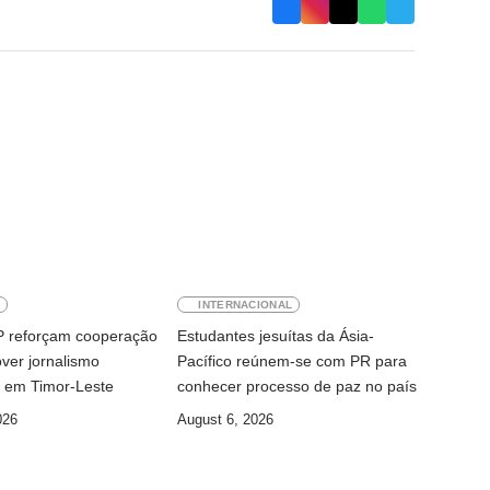
E
INTERNACIONAL
AP reforçam cooperação
Estudantes jesuítas da Ásia-
ver jornalismo
Pacífico reúnem-se com PR para
l em Timor-Leste
conhecer processo de paz no país
026
August 6, 2026