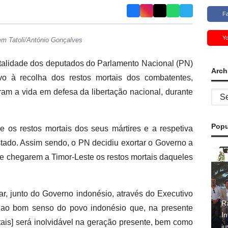
F
Y
em Tatoli/António Gonçalves
talidade dos deputados do Parlamento Nacional (PN)
Arch
vo à recolha dos restos mortais dos combatentes,
ram a vida em defesa da libertação nacional, durante
Archi
Popu
e os restos mortais dos seus mártires e a respetiva
stado. Assim sendo, o PN decidiu exortar o Governo a
 de chegarem a Timor-Leste os restos mortais daqueles
nciar, junto do Governo indonésio, através do Executivo
R
r ao bom senso do povo indonésio que, na presente
In
tais] será inolvidável na geração presente, bem como
j