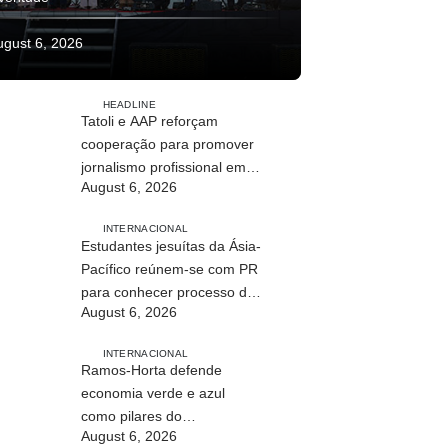
ugust 6, 2026
HEADLINE
Tatoli e AAP reforçam
cooperação para promover
jornalismo profissional em
August 6, 2026
Timor-Leste
INTERNACIONAL
Estudantes jesuítas da Ásia-
Pacífico reúnem-se com PR
para conhecer processo de
August 6, 2026
paz no país
INTERNACIONAL
Ramos-Horta defende
economia verde e azul
como pilares do
August 6, 2026
desenvolvimento