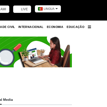
LINGUA
 AMI
LIVE
Toggle dark m
ADE CIVIL
INTERNACIONAL
ECONOMIA
EDUCAÇÃO
More
al Media