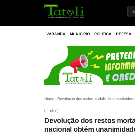
VARANDA
MUNICÍPIO
POLÍTICA
DEFESA
Home
Devolução dos restos mortais de combatentes 
DÍLI
Devolução dos restos morta
nacional obtém unanimidad