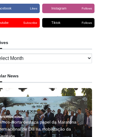
acebook
Instagram
Likes
Follows
outube
Tiktok
Subscribe
Follows
ives
ves
lar News
INTERNACIONAL
amos-Horta destaca papel da Maratona
ternacional de Díli na mobilização da
uventude