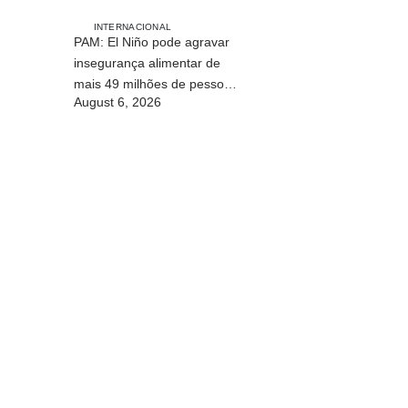
sustentável de Timor-Leste
INTERNACIONAL
PAM: El Niño pode agravar
insegurança alimentar de
mais 49 milhões de pessoas
August 6, 2026
até 2027