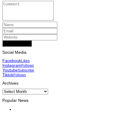
Add Comment
Social Media
Facebook
Likes
Instagram
Follows
Youtube
Subscribe
Tiktok
Follows
Archives
Archives
Popular News
INTERNACIONAL
Atletas timorenses e chineses dominam a Maratona
Internacional de Díli