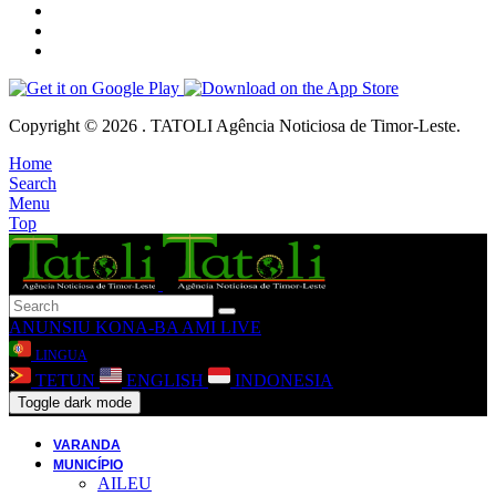
Copyright © 2026 . TATOLI Agência Noticiosa de Timor-Leste.
Home
Search
Menu
Top
ANUNSIU
KONA-BA AMI
LIVE
LINGUA
TETUN
ENGLISH
INDONESIA
Toggle dark mode
VARANDA
MUNICÍPIO
AILEU