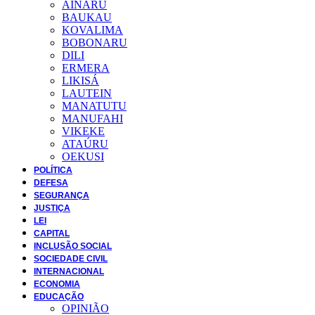
AINARU
BAUKAU
KOVALIMA
BOBONARU
DILI
ERMERA
LIKISÁ
LAUTEIN
MANATUTU
MANUFAHI
VIKEKE
ATAÚRU
OEKUSI
POLÍTICA
DEFESA
SEGURANÇA
JUSTIÇA
LEI
CAPITAL
INCLUSÃO SOCIAL
SOCIEDADE CIVIL
INTERNACIONAL
ECONOMIA
EDUCAÇÃO
OPINIÃO