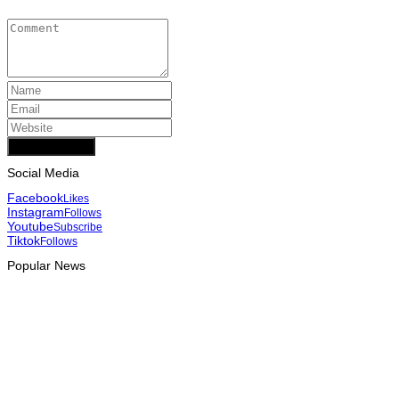
Add Comment
Social Media
Facebook
Likes
Instagram
Follows
Youtube
Subscribe
Tiktok
Follows
Popular News
INTERNACIONAL
Estudantes jesuítas da Ásia-Pacífico reúnem-se com PR para 
August 6, 2026