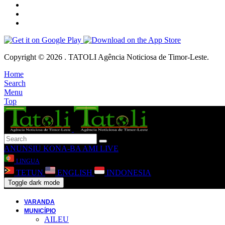
Copyright © 2026 . TATOLI Agência Noticiosa de Timor-Leste.
Home
Search
Menu
Top
ANUNSIU
KONA-BA AMI
LIVE
LINGUA
TETUN
ENGLISH
INDONESIA
Toggle dark mode
VARANDA
MUNICÍPIO
AILEU