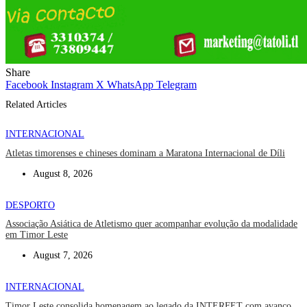
Share
Facebook
Instagram
X
WhatsApp
Telegram
Related Articles
INTERNACIONAL
Atletas timorenses e chineses dominam a Maratona Internacional de Díli
August 8, 2026
DESPORTO
Associação Asiática de Atletismo quer acompanhar evolução da modalidade
em Timor Leste
August 7, 2026
INTERNACIONAL
Timor Leste consolida homenagem ao legado da INTERFET com avanço