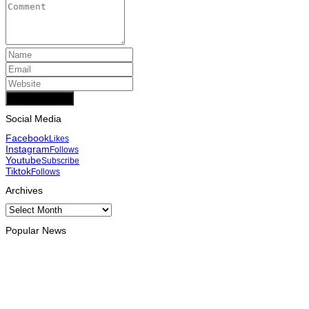
Add Comment
Social Media
Facebook
Likes
Instagram
Follows
Youtube
Subscribe
Tiktok
Follows
Archives
Archives
Popular News
INTERNACIONAL
Atletas timorenses e chineses dominam a Maratona