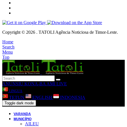
Copyright © 2026 . TATOLI Agência Noticiosa de Timor-Leste.
Home
Search
Menu
Top
ANUNSIU
KONA-BA AMI
LIVE
LINGUA
TETUN
ENGLISH
INDONESIA
Toggle dark mode
VARANDA
MUNICÍPIO
AILEU