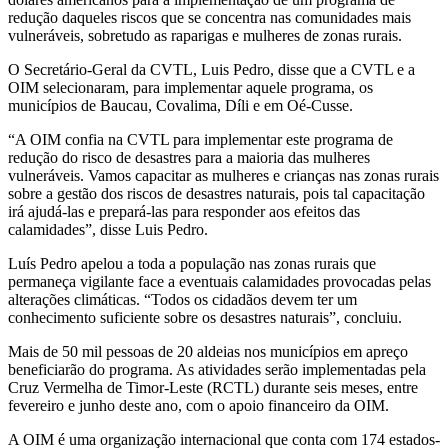
redução daqueles riscos que se concentra nas comunidades mais
vulneráveis, sobretudo as raparigas e mulheres de zonas rurais.
O Secretário-Geral da CVTL, Luis Pedro, disse que a CVTL e a
OIM selecionaram, para implementar aquele programa, os
municípios de Baucau, Covalima, Díli e em Oé-Cusse.
“A OIM confia na CVTL para implementar este programa de
redução do risco de desastres para a maioria das mulheres
vulneráveis. Vamos capacitar as mulheres e crianças nas zonas rurais
sobre a gestão dos riscos de desastres naturais, pois tal capacitação
irá ajudá-las e prepará-las para responder aos efeitos das
calamidades”, disse Luis Pedro.
Luís Pedro apelou a toda a população nas zonas rurais que
permaneça vigilante face a eventuais calamidades provocadas pelas
alterações climáticas. “Todos os cidadãos devem ter um
conhecimento suficiente sobre os desastres naturais”, concluiu.
Mais de 50 mil pessoas de 20 aldeias nos municípios em apreço
beneficiarão do programa. As atividades serão implementadas pela
Cruz Vermelha de Timor-Leste (RCTL) durante seis meses, entre
fevereiro e junho deste ano, com o apoio financeiro da OIM.
A OIM é uma organização internacional que conta com 174 estados-