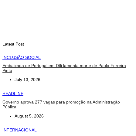
August 7, 2026
INTERNACIONAL
Arte e música aproximam Timor Leste e Indonésia no Garuda
Sakti Crossborder Fest 2026
August 7, 2026
Latest Post
INCLUSÃO SOCIAL
Embaixada de Portugal em Díli lamenta morte de Paula Ferreira
Pinto
July 13, 2026
HEADLINE
Governo aprova 277 vagas para promoção na Administração
Pública
August 5, 2026
INTERNACIONAL