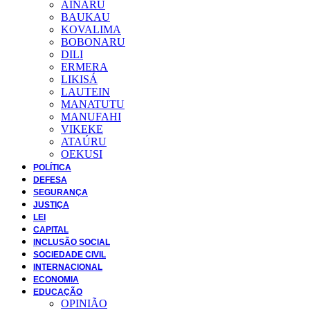
AINARU
BAUKAU
KOVALIMA
BOBONARU
DILI
ERMERA
LIKISÁ
LAUTEIN
MANATUTU
MANUFAHI
VIKEKE
ATAÚRU
OEKUSI
POLÍTICA
DEFESA
SEGURANÇA
JUSTIÇA
LEI
CAPITAL
INCLUSÃO SOCIAL
SOCIEDADE CIVIL
INTERNACIONAL
ECONOMIA
EDUCAÇÃO
OPINIÃO