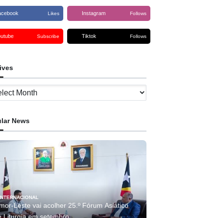
acebook
Instagram
Likes
Follows
outube
Tiktok
Subscribe
Follows
ives
ves
lar News
INTERNACIONAL
mor-Leste vai acolher 25.º Fórum Asiático
e Liturgia em setembro