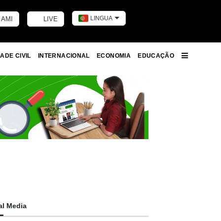
LINGUA
 AMI
LIVE
Toggle dark m
ADE CIVIL
INTERNACIONAL
ECONOMIA
EDUCAÇÃO
More
al Media