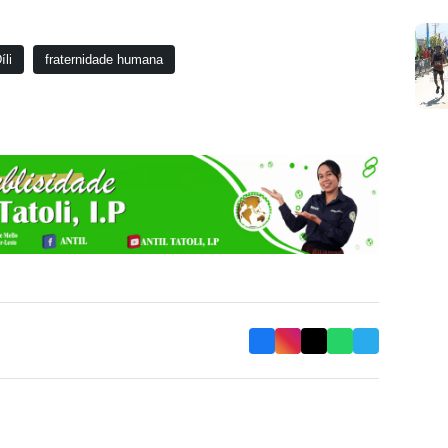
li
fraternidade humana