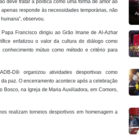
ão deve tratar a política como uma forma de amor ao
is apenas responde às necessidades temporárias, não
A
e humana”, observou.
o Papa Francisco dirigiu ao Grão Imane de Al-Azhar
fice enfatizou o valor da cultura do diálogo como
 conhecimento mútuo como método e critério para
DB-Díli organizou atividades desportivas como
a da paz. O encerramento acontece após a celebração
osco, na Igreja de Maria Auxiliadora, em Comoro,
anos realizam torneios desportivos em homenagem a