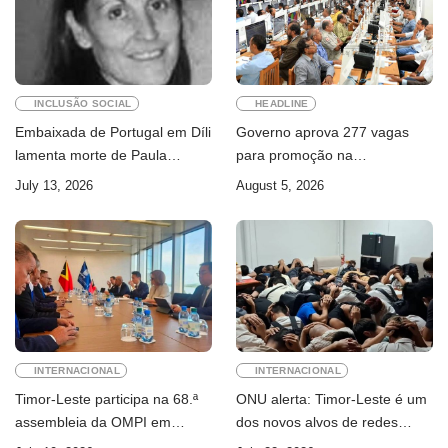
INCLUSÃO SOCIAL
HEADLINE
Embaixada de Portugal em Díli
Governo aprova 277 vagas
lamenta morte de Paula
para promoção na
Ferreira Pinto
Administração Pública
July 13, 2026
August 5, 2026
INTERNACIONAL
INTERNACIONAL
Timor-Leste participa na 68.ª
ONU alerta: Timor-Leste é um
assembleia da OMPI em
dos novos alvos de redes
Genebra
internacionais de cibercrime