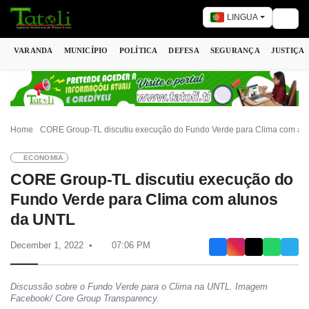
LINGUA
Togg
VARANDA
MUNICÍPIO
POLÍTICA
DEFESA
SEGURANÇA
JUSTIÇA
Home
CORE Group-TL discutiu execução do Fundo Verde para Clima com al
ECONOMIA
CORE Group-TL discutiu execução do
Fundo Verde para Clima com alunos
da UNTL
December 1, 2022
07:06 PM
Discussão sobre o Fundo Verde para o Clima na UNTL. Imagem
Facebook/ Core Group Transparency.