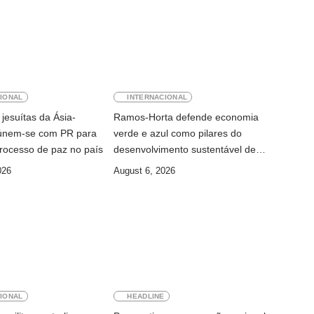
IONAL
INTERNACIONAL
jesuítas da Ásia-
Ramos-Horta defende economia
eúnem-se com PR para
verde e azul como pilares do
rocesso de paz no país
desenvolvimento sustentável de
Timor-Leste
026
August 6, 2026
IONAL
HEADLINE