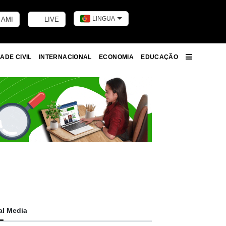
LINGUA
 AMI
LIVE
Toggle dark m
ADE CIVIL
INTERNACIONAL
ECONOMIA
EDUCAÇÃO
More
al Media