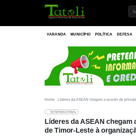
VARANDA
MUNICÍPIO
POLÍTICA
DEFESA
Home
Líderes da ASEAN chegam a acordo de princípi
INTERNACIONAL
Líderes da ASEAN chegam a 
de Timor-Leste à organizaç