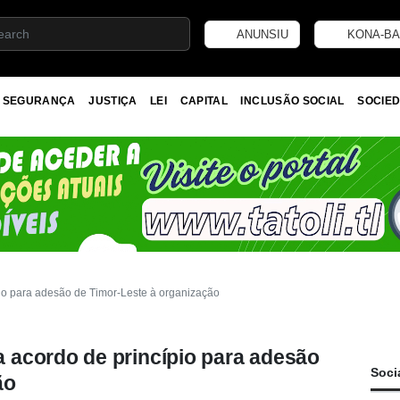
ANUNSIU
KONA-BA
SEGURANÇA
JUSTIÇA
LEI
CAPITAL
INCLUSÃO SOCIAL
SOCIED
o para adesão de Timor-Leste à organização
acordo de princípio para adesão
Soci
ão