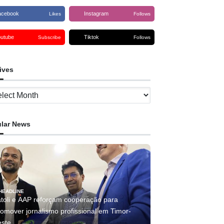
acebook
Instagram
Likes
Follows
outube
Tiktok
Subscribe
Follows
ives
ves
lar News
HEADLINE
atoli e AAP reforçam cooperação para
romover jornalismo profissional em Timor-
este