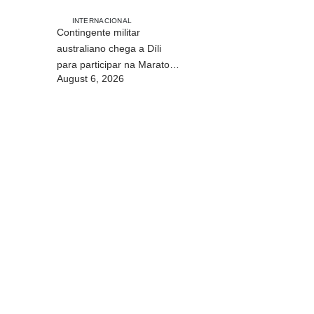
INTERNACIONAL
Contingente militar
australiano chega a Díli
para participar na Maratona
August 6, 2026
Internacional de 2026