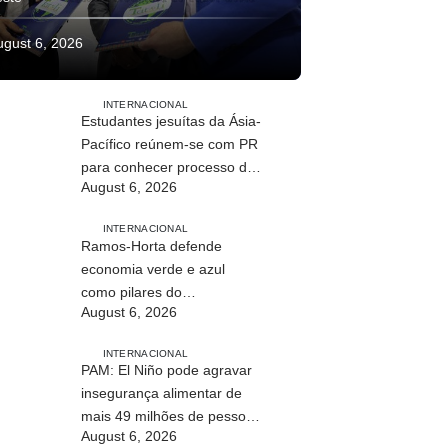
ugust 6, 2026
INTERNACIONAL
Estudantes jesuítas da Ásia-
Pacífico reúnem-se com PR
para conhecer processo de
August 6, 2026
paz no país
INTERNACIONAL
Ramos-Horta defende
economia verde e azul
como pilares do
August 6, 2026
desenvolvimento
sustentável de Timor-Leste
INTERNACIONAL
PAM: El Niño pode agravar
insegurança alimentar de
mais 49 milhões de pessoas
August 6, 2026
até 2027