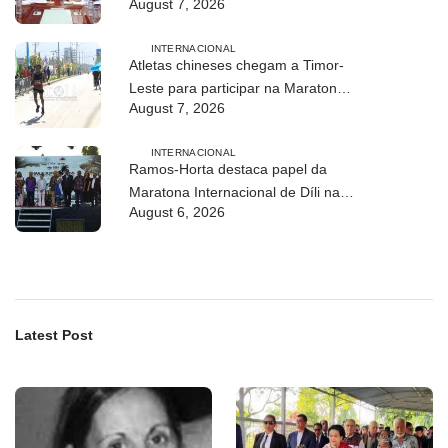
August 7, 2026
Athletics
INTERNACIONAL
Atletas chineses chegam a Timor-
Leste para participar na Maratona
August 7, 2026
Internacional de Díli 2026
INTERNACIONAL
Ramos-Horta destaca papel da
Maratona Internacional de Díli na
August 6, 2026
mobilização da juventude
Latest Post