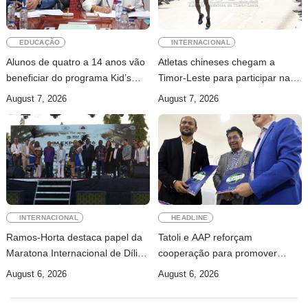
EDUCAÇÃO
INTERNACIONAL
Alunos de quatro a 14 anos vão
Atletas chineses chegam a
beneficiar do programa Kid’s
Timor-Leste para participar na
Athletics
Maratona Internacional de Díli
August 7, 2026
August 7, 2026
2026
INTERNACIONAL
HEADLINE
Ramos-Horta destaca papel da
Tatoli e AAP reforçam
Maratona Internacional de Díli
cooperação para promover
na mobilização da juventude
jornalismo profissional em
August 6, 2026
August 6, 2026
Timor-Leste