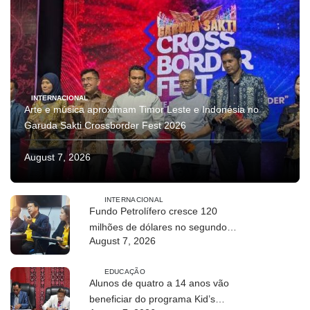
INTERNACIONAL
Arte e música aproximam Timor Leste e Indonésia no
Garuda Sakti Crossborder Fest 2026
August 7, 2026
INTERNACIONAL
Fundo Petrolífero cresce 120
milhões de dólares no segundo
August 7, 2026
trimestre
EDUCAÇÃO
Alunos de quatro a 14 anos vão
beneficiar do programa Kid’s