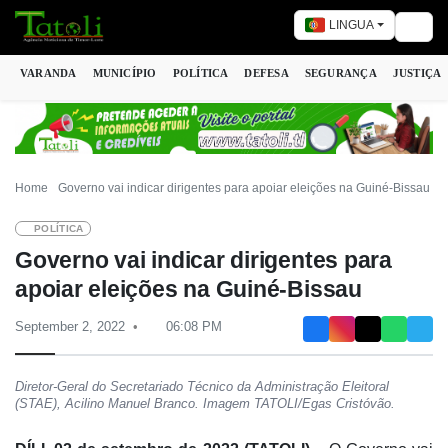
LINGUA
Togg
VARANDA
MUNICÍPIO
POLÍTICA
DEFESA
SEGURANÇA
JUSTIÇA
Home
Governo vai indicar dirigentes para apoiar eleições na Guiné-Bissau
POLÍTICA
Governo vai indicar dirigentes para
apoiar eleições na Guiné-Bissau
September 2, 2022
06:08 PM
Diretor-Geral do Secretariado Técnico da Administração Eleitoral
(STAE), Acilino Manuel Branco. Imagem TATOLI/Egas Cristóvão.