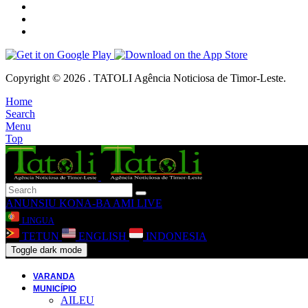
Copyright © 2026 . TATOLI Agência Noticiosa de Timor-Leste.
Home
Search
Menu
Top
ANUNSIU
KONA-BA AMI
LIVE
LINGUA
TETUN
ENGLISH
INDONESIA
Toggle dark mode
VARANDA
MUNICÍPIO
AILEU