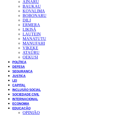
AINARU
BAUKAU
KOVALIMA
BOBONARU
DILI
ERMERA
LIKISÁ
LAUTEIN
MANATUTU
MANUFAHI
VIKEKE
ATAÚRU
OEKUSI
POLÍTICA
DEFESA
SEGURANÇA
JUSTIÇA
LEI
CAPITAL
INCLUSÃO SOCIAL
SOCIEDADE CIVIL
INTERNACIONAL
ECONOMIA
EDUCAÇÃO
OPINIÃO