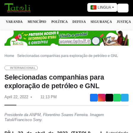
LINGUA
Togg
VARANDA
MUNICÍPIO
POLÍTICA
DEFESA
SEGURANÇA
JUSTIÇA
Home
Selecionadas companhias para exploração de petróleo e GNL
INTERNACIONAL
Selecionadas companhias para
exploração de petróleo e GNL
April 22, 2022
11:13 PM
Presidente da ANPM, Florentino Soares Ferreira. Imagem
Tatoli/Francisco Sony.