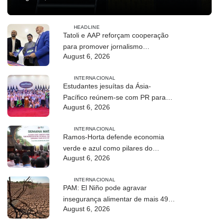
HEADLINE
Tatoli e AAP reforçam cooperação
para promover jornalismo
August 6, 2026
profissional em Timor-Leste
INTERNACIONAL
Estudantes jesuítas da Ásia-
Pacífico reúnem-se com PR para
August 6, 2026
conhecer processo de paz no país
INTERNACIONAL
Ramos-Horta defende economia
verde e azul como pilares do
August 6, 2026
desenvolvimento sustentável de
Timor-Leste
INTERNACIONAL
PAM: El Niño pode agravar
insegurança alimentar de mais 49
August 6, 2026
milhões de pessoas até 2027