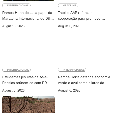
INTERNACIONAL
HEADLINE
Ramos-Horta destaca papel da
Tatoli e AAP reforçam
Maratona Internacional de Díli
cooperação para promover
na mobilização da juventude
jornalismo profissional em
August 6, 2026
August 6, 2026
Timor-Leste
INTERNACIONAL
INTERNACIONAL
Estudantes jesuítas da Ásia-
Ramos-Horta defende economia
Pacífico reúnem-se com PR
verde e azul como pilares do
para conhecer processo de paz
desenvolvimento sustentável de
August 6, 2026
August 6, 2026
no país
Timor-Leste