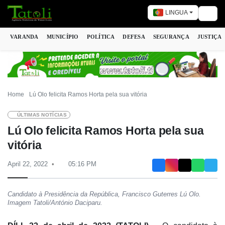
LINGUA
Togg
VARANDA
MUNICÍPIO
POLÍTICA
DEFESA
SEGURANÇA
JUSTIÇA
Home
Lú Olo felicita Ramos Horta pela sua vitória
ÚLTIMAS NOTÍCIAS
Lú Olo felicita Ramos Horta pela sua
vitória
April 22, 2022
05:16 PM
Candidato à Presidência da República, Francisco Guterres Lú Olo.
Imagem Tatoli/António Daciparu.