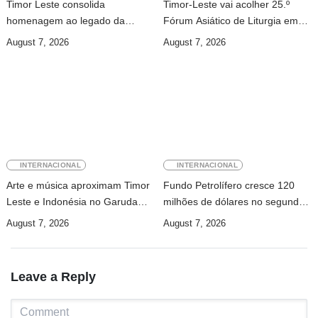
Timor Leste consolida
Timor-Leste vai acolher 25.º
homenagem ao legado da
Fórum Asiático de Liturgia em
INTERFET com avanço de
setembro
August 7, 2026
August 7, 2026
memorial
INTERNACIONAL
INTERNACIONAL
Arte e música aproximam Timor
Fundo Petrolífero cresce 120
Leste e Indonésia no Garuda
milhões de dólares no segundo
Sakti Crossborder Fest 2026
trimestre
August 7, 2026
August 7, 2026
Leave a Reply