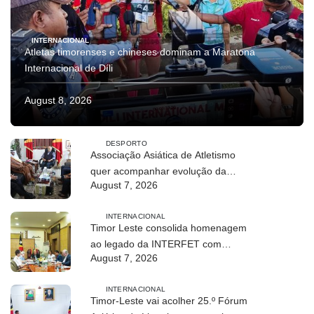
INTERNACIONAL
Atletas timorenses e chineses dominam a Maratona
Internacional de Díli
August 8, 2026
DESPORTO
Associação Asiática de Atletismo
quer acompanhar evolução da
August 7, 2026
modalidade em Timor Leste
INTERNACIONAL
Timor Leste consolida homenagem
ao legado da INTERFET com
August 7, 2026
avanço de memorial
INTERNACIONAL
Timor-Leste vai acolher 25.º Fórum