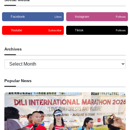
Facebook
Instagram
Likes
Follows
Youtube
Tiktok
Subscribe
Follows
Archives
Archives
Popular News