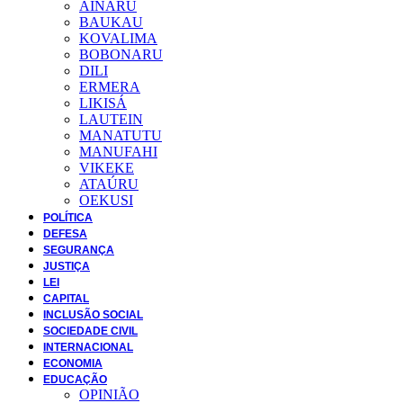
AINARU
BAUKAU
KOVALIMA
BOBONARU
DILI
ERMERA
LIKISÁ
LAUTEIN
MANATUTU
MANUFAHI
VIKEKE
ATAÚRU
OEKUSI
POLÍTICA
DEFESA
SEGURANÇA
JUSTIÇA
LEI
CAPITAL
INCLUSÃO SOCIAL
SOCIEDADE CIVIL
INTERNACIONAL
ECONOMIA
EDUCAÇÃO
OPINIÃO