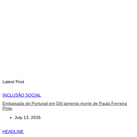
INTERNACIONAL
Fundo Petrolífero cresce 120 milhões de dólares no segundo
trimestre
August 7, 2026
EDUCAÇÃO
Alunos de quatro a 14 anos vão beneficiar do programa Kid’s
Athletics
August 7, 2026
Latest Post
INCLUSÃO SOCIAL
Embaixada de Portugal em Díli lamenta morte de Paula Ferreira
Pinto
July 13, 2026
HEADLINE