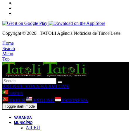
Copyright © 2026 . TATOLI Agência Noticiosa de Timor-Leste.
Home
Search
Menu
Top
ANUNSIU
KONA-BA AMI
LIVE
LINGUA
TETUN
ENGLISH
INDONESIA
Toggle dark mode
VARANDA
MUNICÍPIO
AILEU