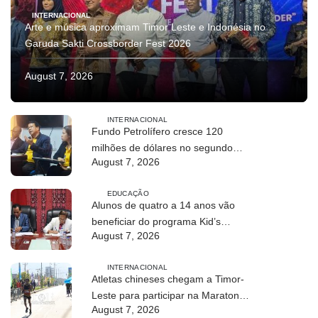
INTERNACIONAL
Arte e música aproximam Timor Leste e Indonésia no
Garuda Sakti Crossborder Fest 2026
August 7, 2026
INTERNACIONAL
Fundo Petrolífero cresce 120
milhões de dólares no segundo
August 7, 2026
trimestre
EDUCAÇÃO
Alunos de quatro a 14 anos vão
beneficiar do programa Kid’s
August 7, 2026
Athletics
INTERNACIONAL
Atletas chineses chegam a Timor-
Leste para participar na Maratona
August 7, 2026
Internacional de Díli 2026