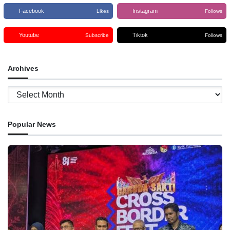
Facebook
Instagram
Likes
Follows
Youtube
Tiktok
Subscribe
Follows
Archives
Archives
Popular News