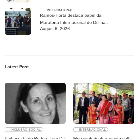
INTERNACIONAL
Ramos-Horta destaca papel da
Maratona Internacional de Díli na
August 6, 2026
mobilização da juventude
Latest Post
INCLUSÃO SOCIAL
INTERNACIONAL
Embaixada de Portugal em Díli
Megawati Soekarnoputri volta