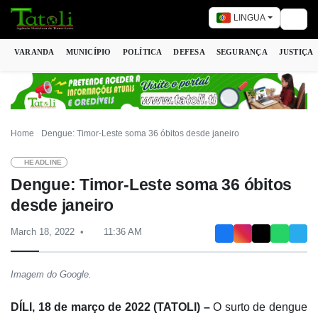
LINGUA
Togg
VARANDA
MUNICÍPIO
POLÍTICA
DEFESA
SEGURANÇA
JUSTIÇA
Home
Dengue: Timor-Leste soma 36 óbitos desde janeiro
HEADLINE
Dengue: Timor-Leste soma 36 óbitos
desde janeiro
March 18, 2022
11:36 AM
Imagem do Google.
DÍLI, 18 de março de 2022 (TATOLI) –
O surto de dengue