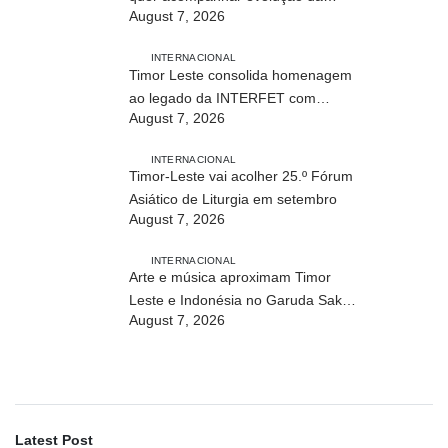
August 7, 2026
modalidade em Timor Leste
INTERNACIONAL
Timor Leste consolida homenagem
ao legado da INTERFET com
August 7, 2026
avanço de memorial
INTERNACIONAL
Timor-Leste vai acolher 25.º Fórum
Asiático de Liturgia em setembro
August 7, 2026
INTERNACIONAL
Arte e música aproximam Timor
Leste e Indonésia no Garuda Sakti
August 7, 2026
Crossborder Fest 2026
Latest Post