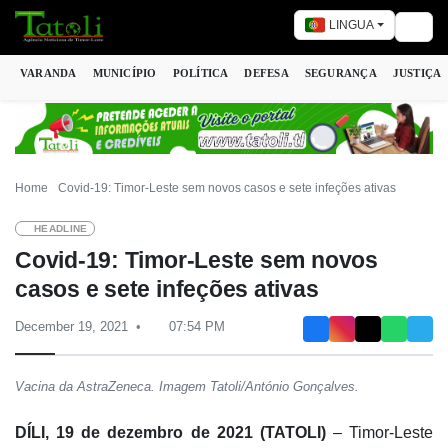
LINGUA
Togg
VARANDA
MUNICÍPIO
POLÍTICA
DEFESA
SEGURANÇA
JUSTIÇA
Home
Covid-19: Timor-Leste sem novos casos e sete infeções ativas
HEADLINE
Covid-19: Timor-Leste sem novos
casos e sete infeções ativas
December 19, 2021
07:54 PM
Vacina da AstraZeneca. Imagem Tatoli/António Gonçalves.
DÍLI, 19 de dezembro de 2021 (TATOLI)
– Timor-Leste