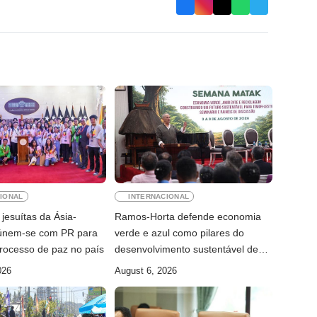
IONAL
INTERNACIONAL
jesuítas da Ásia-
Ramos-Horta defende economia
eúnem-se com PR para
verde e azul como pilares do
rocesso de paz no país
desenvolvimento sustentável de
Timor-Leste
026
August 6, 2026