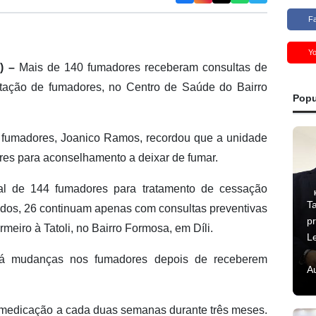
F
Y
I) –
Mais de 140 fumadores receberam consultas de
itação de fumadores, no Centro de Saúde do Bairro
Popu
de fumadores, Joanico Ramos, recordou que a unidade
ores para aconselhamento a deixar de fumar.
al de 144 fumadores para tratamento de cessação
T
ados, 26 continuam apenas com consultas preventivas
p
meiro à Tatoli, no Bairro Formosa, em Díli.
L
há mudanças nos fumadores depois de receberem
A
 medicação a cada duas semanas durante três meses.