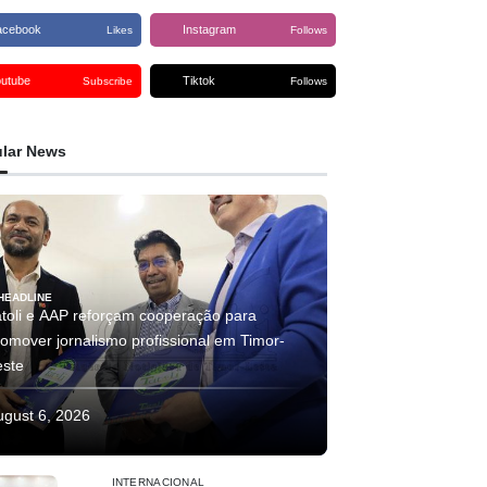
acebook
Instagram
Likes
Follows
outube
Tiktok
Subscribe
Follows
lar News
HEADLINE
atoli e AAP reforçam cooperação para
romover jornalismo profissional em Timor-
este
ugust 6, 2026
INTERNACIONAL