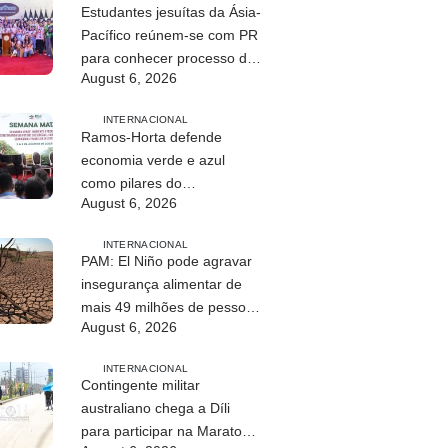
Estudantes jesuítas da Ásia-
Pacífico reúnem-se com PR
para conhecer processo de
August 6, 2026
paz no país
INTERNACIONAL
Ramos-Horta defende
economia verde e azul
como pilares do
August 6, 2026
desenvolvimento
sustentável de Timor-Leste
INTERNACIONAL
PAM: El Niño pode agravar
insegurança alimentar de
mais 49 milhões de pessoas
August 6, 2026
até 2027
INTERNACIONAL
Contingente militar
australiano chega a Díli
para participar na Maratona