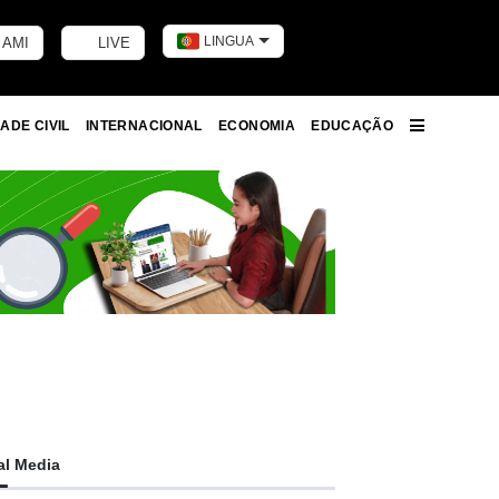
LINGUA
 AMI
LIVE
Toggle dark m
ADE CIVIL
INTERNACIONAL
ECONOMIA
EDUCAÇÃO
More
al Media