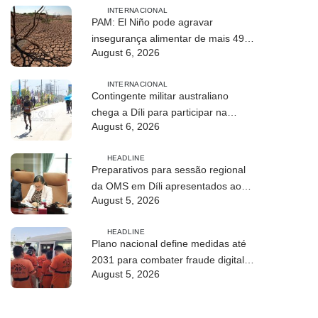
INTERNACIONAL
PAM: El Niño pode agravar
insegurança alimentar de mais 49
August 6, 2026
milhões de pessoas até 2027
INTERNACIONAL
Contingente militar australiano
chega a Díli para participar na
August 6, 2026
Maratona Internacional de 2026
HEADLINE
Preparativos para sessão regional
da OMS em Díli apresentados ao
August 5, 2026
Conselho de Ministros
HEADLINE
Plano nacional define medidas até
2031 para combater fraude digital e
August 5, 2026
tráfico de pessoas