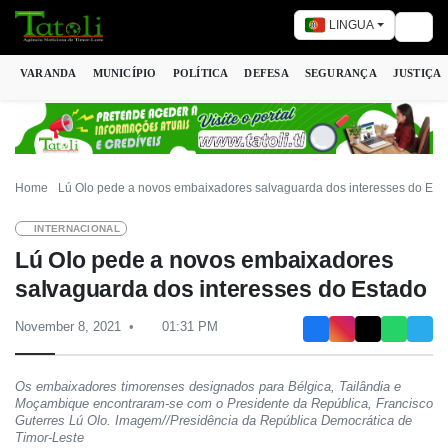
LINGUA
Togg
VARANDA
MUNICÍPIO
POLÍTICA
DEFESA
SEGURANÇA
JUSTIÇA
Home
Lú Olo pede a novos embaixadores salvaguarda dos interesses do Est
INTERNACIONAL
Lú Olo pede a novos embaixadores
salvaguarda dos interesses do Estado
November 8, 2021
01:31 PM
Os embaixadores timorenses designados para Bélgica, Tailândia e
Moçambique encontraram-se com o Presidente da República, Francisco
Guterres Lú Olo. Imagem//Presidência da República Democrática de
Timor-Leste