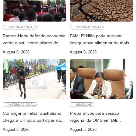
INTERNACIONAL
INTERNACIONAL
Ramos-Horta defende economia
PAM: El Niño pode agravar
verde e azul como pilares do
insegurança alimentar de mais
desenvolvimento sustentável de
49 milhões de pessoas até 2027
August 6, 2026
August 6, 2026
Timor-Leste
INTERNACIONAL
HEADLINE
Contingente militar australiano
Preparativos para sessão
chega a Díli para participar na
regional da OMS em Díli
Maratona Internacional de 2026
apresentados ao Conselho de
August 6, 2026
August 5, 2026
Ministros