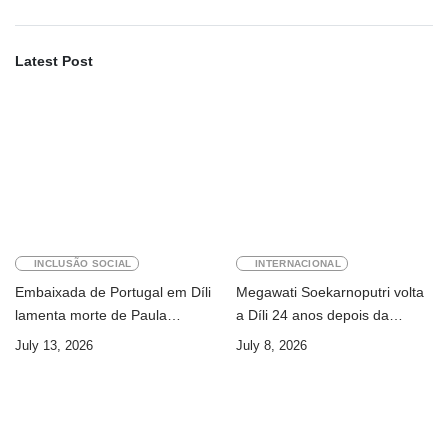
Latest Post
INCLUSÃO SOCIAL
INTERNACIONAL
Embaixada de Portugal em Díli
Megawati Soekarnoputri volta
lamenta morte de Paula
a Díli 24 anos depois da
Ferreira Pinto
primeira visita
July 13, 2026
July 8, 2026