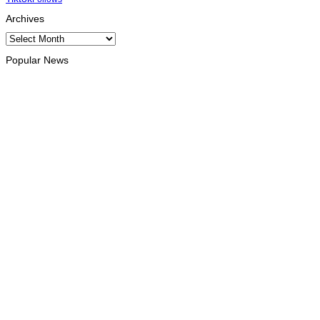
Archives
Archives
Popular News
INTERNACIONAL
Atletas timorenses e chineses dominam a Maratona
Internacional de Díli
August 8, 2026
DESPORTO