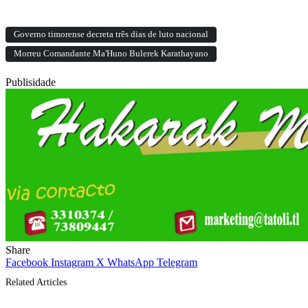
Governo timorense decreta três dias de luto nacional
Morreu Comandante Ma'Huno Bulerek Karathayano
Publisidade
Share
Facebook
Instagram
X
WhatsApp
Telegram
Related Articles