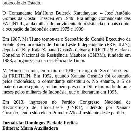
protocolo do Estado.
O Comandante Ma’Huno Bulerek Karathayano – José António
Gomes da Costa – nasceu em 1949. Era antigo Comandante das
FALINTIL, a ala militar do movimento de resistência no país contra
a ocupação da Indonésia entre 1975 e 1999.
Em 1987, Ma’Huno tornou-se o Secretário do Comité Executivo da
Frente Revolucionária de Timor-Leste Independente (FRETILIN),
depois de Kay Rala Xanana Gusmão deixar a FRETILIN e criar o
Conselho Nacional de Resistência Maubere (CNRM), fundado em
1988, a organização da resistência de Timor.
Ma’Huno assumiu, em maio de 1990, o cargo de Secretário-Geral
da FRETILIN. Em 1992, quando Xanana Gusmão foi capturado
pelos indonésios, o comandante substituiu-o. No entanto, a 5 de
maio do ano seguinte, foi também preso em Díli e torturado durante
meses pelos militares da Indonésia, que o libertaram em 1995.
Em 2013, ingressou no Partido Congresso Nacional de
Reconstrução de Timor-Leste (CNRT), liderado por Xanana
Gusmão, tendo sido eleito Primeiro-Vice-Presidente deste partido.
Jornalista
: Domingos Piedade Freitas
Editora: Maria Auxiliadora