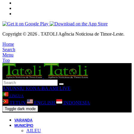
Copyright © 2026 . TATOLI Agência Noticiosa de Timor-Leste.
Home
Search
Menu
Top
ANUNSIU
KONA-BA AMI
LIVE
LINGUA
TETUN
ENGLISH
INDONESIA
Toggle dark mode
VARANDA
MUNICÍPIO
AILEU