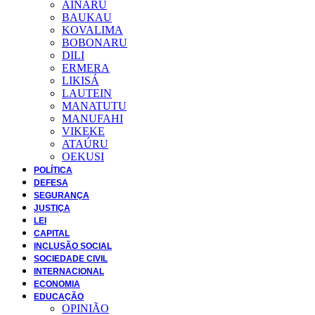
AINARU
BAUKAU
KOVALIMA
BOBONARU
DILI
ERMERA
LIKISÁ
LAUTEIN
MANATUTU
MANUFAHI
VIKEKE
ATAÚRU
OEKUSI
POLÍTICA
DEFESA
SEGURANÇA
JUSTIÇA
LEI
CAPITAL
INCLUSÃO SOCIAL
SOCIEDADE CIVIL
INTERNACIONAL
ECONOMIA
EDUCAÇÃO
OPINIÃO