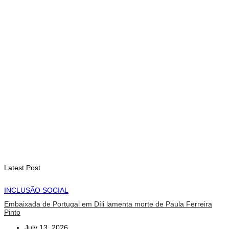
com avanço de memorial
August 7, 2026
INTERNACIONAL
Timor-Leste vai acolher 25.º Fórum Asiático de Liturgia em
setembro
August 7, 2026
INTERNACIONAL
Arte e música aproximam Timor Leste e Indonésia no Garuda
Sakti Crossborder Fest 2026
August 7, 2026
Latest Post
INCLUSÃO SOCIAL
Embaixada de Portugal em Díli lamenta morte de Paula Ferreira
Pinto
July 13, 2026