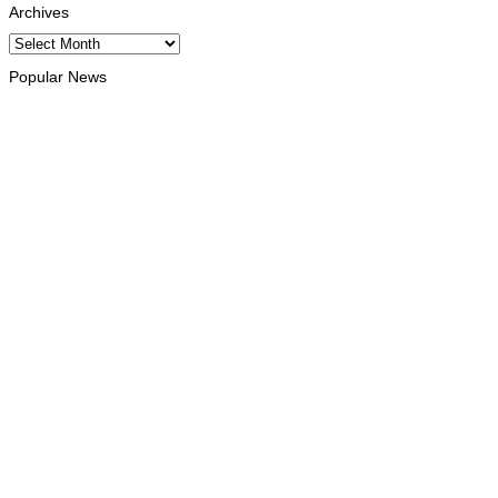
Archives
Archives
Popular News
INTERNACIONAL
Atletas timorenses e chineses dominam a Maratona
Internacional de Díli
August 8, 2026
DESPORTO
Associação Asiática de Atletismo quer acompanhar evolução
da modalidade em Timor Leste
August 7, 2026
INTERNACIONAL
Timor Leste consolida homenagem ao legado da INTERFET