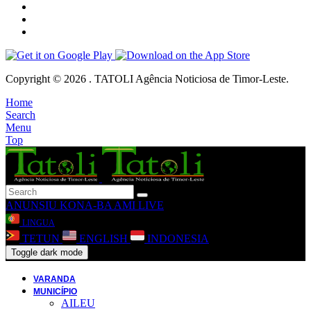
Copyright © 2026 . TATOLI Agência Noticiosa de Timor-Leste.
Home
Search
Menu
Top
ANUNSIU
KONA-BA AMI
LIVE
LINGUA
TETUN
ENGLISH
INDONESIA
Toggle dark mode
VARANDA
MUNICÍPIO
AILEU