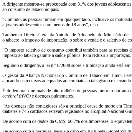
A dirigente mostrou-se preocupada com 31% dos jovens adolescentes, 
ao consumo de tabaco no país.
“Contudo, as pessoas fumam em qualquer lado, inclusive os motorista
a jovens adolescentes com menos de 18 anos”, disse.
Também o Diretor-Geral da Autoridade Aduaneira do Ministério das Fin
o tabaco: o imposto de importação, o sobre a venda e o seletivo de 
“O imposto seletivo de consumo contribui também para as receitas d
imposto ao tabaco garante a saúde pública. Para reduzir a importaçã
Segundo o dirigente, a lei n.º 8/2008 sobre a tributação ainda está em
O gestor da Aliança Nacional do Controlo de Tabaco em Timor-Lest
alocando os recursos adequados ao combate ao tabagismo e elevando a 
É de lembrar que mais de oito milhões de pessoas morrem por ano d
cerebral (AVC)
e doenças pulmonares.
“As doenças não contagiosas são a principal causa de morte em Tim
diabetes e 745 cardíacos estavam registados no Hospital Nacional G
De acordo com os dados da OMS, 60,7% dos timorenses, o equivalent
De acordo com a pesquisa, levada a cabo em 2019 pela Global Youth