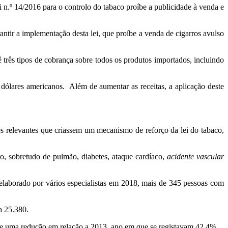
n.º 14/2016 para o controlo do tabaco proíbe a publicidade à venda e
tir a implementação desta lei, que proíbe a venda de cigarros avulso
 três tipos de cobrança sobre todos os produtos importados, incluindo
dólares americanos. Além de aumentar as receitas, a aplicação deste
relevantes que criassem um mecanismo de reforço da lei do tabaco,
, sobretudo de pulmão, diabetes, ataque cardíaco,
acidente vascular
laborado por vários especialistas em 2018, mais de 345 pessoas com
a 25.380.
de uma redução em relação a 2013, ano em que se registavam 42,4%.