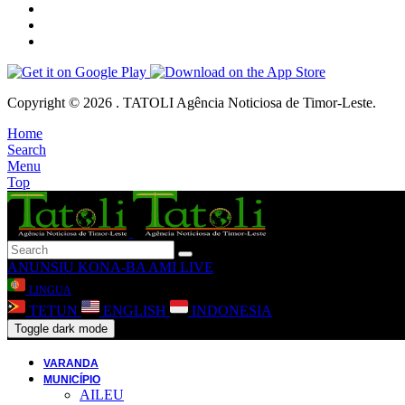
Copyright © 2026 . TATOLI Agência Noticiosa de Timor-Leste.
Home
Search
Menu
Top
ANUNSIU
KONA-BA AMI
LIVE
LINGUA
TETUN
ENGLISH
INDONESIA
Toggle dark mode
VARANDA
MUNICÍPIO
AILEU