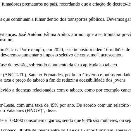
fumadores prematuros no país, recordando que a criação do decreto-lei 
s que continuam a fumar dentro dos transportes públicos. Devemos garan
anças, José António Fátima Abílio, afirmou que a lei tributária prevê
consumo.
omésticas. Por exemplo, em 2020, este imposto rendeu 16 milhões de 
o, deveremos aumentar o imposto seletivo de consumo”, acrescentou.
 fase de revisão, sobretudo o aumento da taxa aplicada ao tabaco.
e (ANCT-TL), Sancho Fernandes, pediu ao Governo e outras entidades 
taxa e preço do tabaco a fim de reduzir a acessibilidade dos jovens.
evido a doenças relacionadas com o tabaco, como por exemplo cancro
or-Leste, com uma taxa de 45% por ano. De acordo com um relatório e
uido Valadares (HNGV)”, disse.
e a 163.890 consomem cigarros, sendo que 9,4% são mulheres, ou sej
 Tobbaco, 30,9% de jovens entre os 13 e os 15 anos fumavam, apesar 