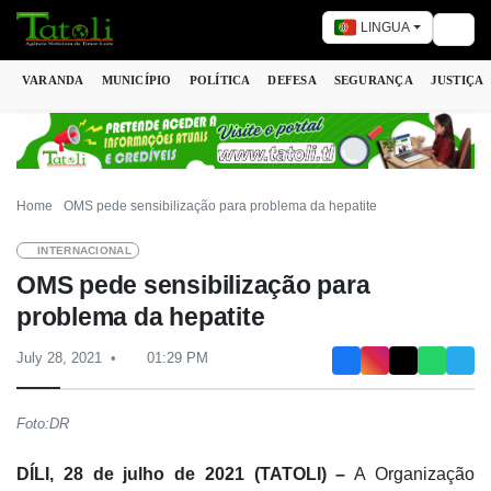
LINGUA
Togg
VARANDA
MUNICÍPIO
POLÍTICA
DEFESA
SEGURANÇA
JUSTIÇA
Home
OMS pede sensibilização para problema da hepatite
INTERNACIONAL
OMS pede sensibilização para
problema da hepatite
July 28, 2021
01:29 PM
Foto:DR
DÍLI, 28 de julho de 2021 (TATOLI) –
A Organização