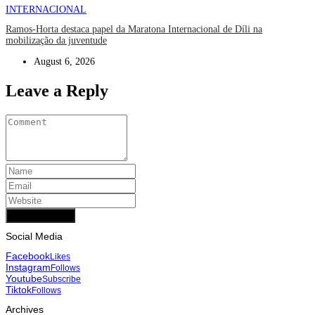
INTERNACIONAL
Ramos-Horta destaca papel da Maratona Internacional de Díli na
mobilização da juventude
August 6, 2026
Leave a Reply
Add Comment
Social Media
Facebook
Likes
Instagram
Follows
Youtube
Subscribe
Tiktok
Follows
Archives