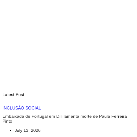
Sakti Crossborder Fest 2026
August 7, 2026
INTERNACIONAL
Fundo Petrolífero cresce 120 milhões de dólares no segundo
trimestre
August 7, 2026
EDUCAÇÃO
Alunos de quatro a 14 anos vão beneficiar do programa Kid’s
Athletics
August 7, 2026
Latest Post
INCLUSÃO SOCIAL
Embaixada de Portugal em Díli lamenta morte de Paula Ferreira
Pinto
July 13, 2026