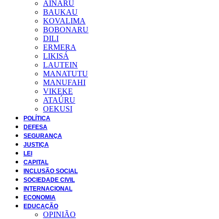
AINARU
BAUKAU
KOVALIMA
BOBONARU
DILI
ERMERA
LIKISÁ
LAUTEIN
MANATUTU
MANUFAHI
VIKEKE
ATAÚRU
OEKUSI
POLÍTICA
DEFESA
SEGURANÇA
JUSTIÇA
LEI
CAPITAL
INCLUSÃO SOCIAL
SOCIEDADE CIVIL
INTERNACIONAL
ECONOMIA
EDUCAÇÃO
OPINIÃO