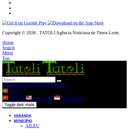
Copyright © 2026 . TATOLI Agência Noticiosa de Timor-Leste.
Home
Search
Menu
Top
ANUNSIU
KONA-BA AMI
LIVE
LINGUA
TETUN
ENGLISH
INDONESIA
Toggle dark mode
VARANDA
MUNICÍPIO
AILEU