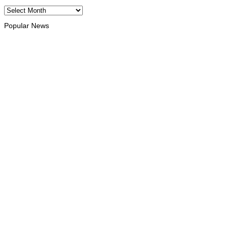
Archives
Popular News
INTERNACIONAL
Timor Leste consolida homenagem ao legado da INTERFET
com avanço de memorial
August 7, 2026
INTERNACIONAL
Timor-Leste vai acolher 25.º Fórum Asiático de Liturgia em
setembro
August 7, 2026
INTERNACIONAL
Arte e música aproximam Timor Leste e Indonésia no Garuda