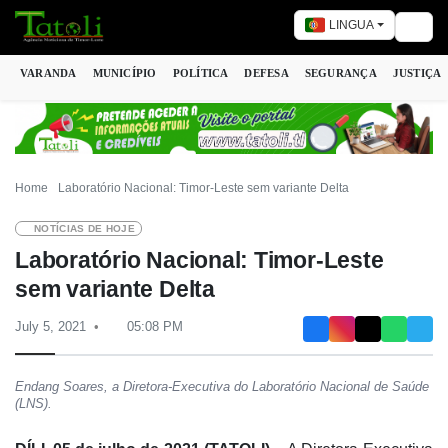
LINGUA
Togg
VARANDA
MUNICÍPIO
POLÍTICA
DEFESA
SEGURANÇA
JUSTIÇA
Home
Laboratório Nacional: Timor-Leste sem variante Delta
NOTÍCIAS DE HOJE
Laboratório Nacional: Timor-Leste
sem variante Delta
July 5, 2021
05:08 PM
Endang Soares, a Diretora-Executiva do Laboratório Nacional de Saúde
(LNS).