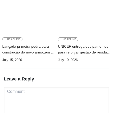
HEADLINE
HEADLINE
Lançada primeira pedra para
UNICEF entrega equipamentos
construção do novo armazém do
para reforçar gestão de resíduos
INFPM
hospitalares em Timor-Leste
July 15, 2026
July 10, 2026
Leave a Reply