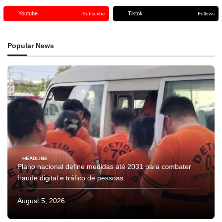
Youtube
Tiktok
Subscribe
Follows
Popular News
HEADLINE
Plano nacional define medidas até 2031 para combater
fraude digital e tráfico de pessoas
August 5, 2026