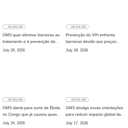
HEADLINE
HEADLINE
OMS quer eliminar barreiras ao
Prevenção do VIH enfrenta
tratamento e à prevenção da
barreiras devido aos preços
hepatite
elevados dos medicamentos e à
July 28, 2026
July 28, 2026
redução do financiamento
HEADLINE
HEADLINE
OMS alerta para surto de Ébola
OMS divulga novas orientações
no Congo que já causou quase
para reduzir impacto global da
mil mortes
demência
July 24, 2026
July 17, 2026